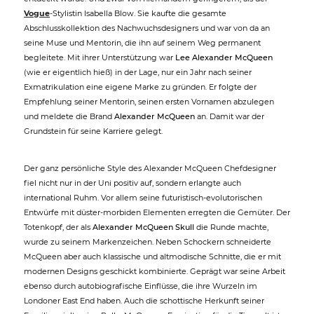
Vogue
-Stylistin Isabella Blow. Sie kaufte die gesamte
Abschlusskollektion des Nachwuchsdesigners und war von da an
seine Muse und Mentorin, die ihn auf seinem Weg permanent
begleitete. Mit ihrer Unterstützung war
Lee Alexander McQueen
(wie er eigentlich hieß) in der Lage, nur ein Jahr nach seiner
Exmatrikulation eine eigene Marke zu gründen. Er folgte der
Empfehlung seiner Mentorin, seinen ersten Vornamen abzulegen
und meldete die Brand
Alexander McQueen
an. Damit war der
Grundstein für seine Karriere gelegt.
Der ganz persönliche Style des Alexander McQueen Chefdesigner
fiel nicht nur in der Uni positiv auf, sondern erlangte auch
international Ruhm. Vor allem seine futuristisch-evolutorischen
Entwürfe mit düster-morbiden Elementen erregten die Gemüter. Der
Totenkopf, der als
Alexander McQueen Skull
die Runde machte,
wurde zu seinem Markenzeichen. Neben Schockern schneiderte
McQueen aber auch klassische und altmodische Schnitte, die er mit
modernen Designs geschickt kombinierte. Geprägt war seine Arbeit
ebenso durch autobiografische Einflüsse, die ihre Wurzeln im
Londoner East End haben. Auch die schottische Herkunft seiner