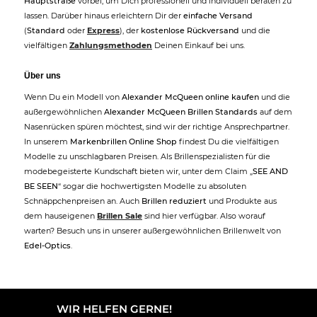
Hauptstraße
vorbei, um Dich professionell und individuell beraten zu
lassen. Darüber hinaus erleichtern Dir der
einfache Versand
(
Standard
oder
Express
), der
kostenlose Rückversand
und die
vielfältigen
Zahlungsmethoden
Deinen Einkauf bei uns.
Über uns
Wenn Du ein Modell von
Alexander McQueen online kaufen
und die
außergewöhnlichen
Alexander McQueen Brillen Standards
auf dem
Nasenrücken spüren möchtest, sind wir der richtige Ansprechpartner.
In unserem
Markenbrillen Online Shop
findest Du die vielfältigen
Modelle zu unschlagbaren Preisen. Als Brillenspezialisten für die
modebegeisterte Kundschaft bieten wir, unter dem Claim „
SEE AND
BE SEEN
“ sogar die hochwertigsten Modelle zu absoluten
Schnäppchenpreisen an. Auch
Brillen reduziert
und Produkte aus
dem hauseigenen
Brillen Sale
sind hier verfügbar. Also worauf
warten? Besuch uns in unserer außergewöhnlichen Brillenwelt von
Edel-Optics
.
WIR HELFEN GERNE!