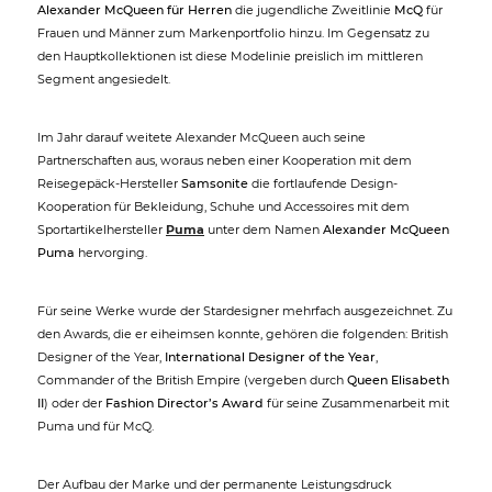
Alexander McQueen für Herren
die jugendliche Zweitlinie
McQ
für
Frauen und Männer zum Markenportfolio hinzu. Im Gegensatz zu
den Hauptkollektionen ist diese Modelinie preislich im mittleren
Segment angesiedelt.
Im Jahr darauf weitete Alexander McQueen auch seine
Partnerschaften aus, woraus neben einer Kooperation mit dem
Reisegepäck-Hersteller
Samsonite
die fortlaufende Design-
Kooperation für Bekleidung, Schuhe und Accessoires mit dem
Sportartikelhersteller
Puma
unter dem Namen
Alexander McQueen
Puma
hervorging.
Für seine Werke wurde der Stardesigner mehrfach ausgezeichnet. Zu
den Awards, die er eiheimsen konnte, gehören die folgenden: British
Designer of the Year,
International Designer of the Year
,
Commander of the British Empire (vergeben durch
Queen Elisabeth
II
) oder der
Fashion Director’s Award
für seine Zusammenarbeit mit
Puma und für McQ.
Der Aufbau der Marke und der permanente Leistungsdruck