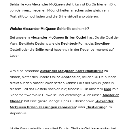
Sehbrille von Alexander McQueen
steht, kannst Du Dir
hier
ein Bild
von den verschiedenen Möglichkeiten machen oder gleich ein
Portraitfoto hochladen und die Brille virtuell anprobieren.
Welche Alexander McQueen Sehbrille steht mir?
Bei unserem
Alexander McQueen Brillen Outlet
hast Du die Qual der
Wahl. Bewährte Designs wie die
Rechteck
-Form, das
Browline
-
Gestell oder die
Brille rund
haben wir in der Regel permanent auf
Lager.
Um eine passende
Alexander McQueen Korrektionsbrille
zu
finden, bietet sich unsere
Online Anprobe
an, bei der Du Dein Modell
direkt auf den Nasenrücken setzen kannst. Falls der Schuh (oder in
diesem Fall das Gestell) noch drückt, findest Du in unserem
Blog
mit
Sicherheit wertvolle Hinweise und Ratschläge. Auch unser „
Master of
Glasses
“ hat eine ganze Menge Tipps zu Themen wie „
Alexander
McQueen Brillen Fassungen reparieren
“ oder „
Justierung
“ im
Repertoire.
Ist die Wahl getroffen, assistiert Dir der
Digitale Optikermeister
bei