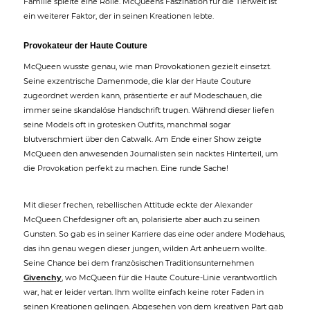
Familie spielte eine Rolle. McQueens Faszination für die Tierwelt ist
ein weiterer Faktor, der in seinen Kreationen lebte.
Provokateur der Haute Couture
McQueen wusste genau, wie man Provokationen gezielt einsetzt.
Seine exzentrische Damenmode, die klar der Haute Couture
zugeordnet werden kann, präsentierte er auf Modeschauen, die
immer seine skandalöse Handschrift trugen. Während dieser liefen
seine Models oft in grotesken Outfits, manchmal sogar
blutverschmiert über den Catwalk. Am Ende einer Show zeigte
McQueen den anwesenden Journalisten sein nacktes Hinterteil, um
die Provokation perfekt zu machen. Eine runde Sache!
Mit dieser frechen, rebellischen Attitude eckte der Alexander
McQueen Chefdesigner oft an, polarisierte aber auch zu seinen
Gunsten. So gab es in seiner Karriere das eine oder andere Modehaus,
das ihn genau wegen dieser jungen, wilden Art anheuern wollte.
Seine Chance bei dem französischen Traditionsunternehmen
Givenchy
, wo McQueen für die Haute Couture-Linie verantwortlich
war, hat er leider vertan. Ihm wollte einfach keine roter Faden in
seinen Kreationen gelingen. Abgesehen von dem kreativen Part gab