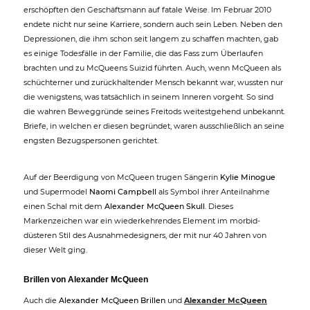
erschöpften den Geschäftsmann auf fatale Weise. Im Februar 2010
endete nicht nur seine Karriere, sondern auch sein Leben. Neben den
Depressionen, die ihm schon seit langem zu schaffen machten, gab
es einige Todesfälle in der Familie, die das Fass zum Überlaufen
brachten und zu McQueens Suizid führten. Auch, wenn McQueen als
schüchterner und zurückhaltender Mensch bekannt war, wussten nur
die wenigstens, was tatsächlich in seinem Inneren vorgeht. So sind
die wahren Beweggründe seines Freitods weitestgehend unbekannt.
Briefe, in welchen er diesen begründet, waren ausschließlich an seine
engsten Bezugspersonen gerichtet.
Auf der Beerdigung von McQueen trugen Sängerin
Kylie Minogue
und Supermodel
Naomi Campbell
als Symbol ihrer Anteilnahme
einen Schal mit dem
Alexander McQueen Skull
. Dieses
Markenzeichen war ein wiederkehrendes Element im morbid-
düsteren Stil des Ausnahmedesigners, der mit nur 40 Jahren von
dieser Welt ging.
Brillen von Alexander McQueen
Auch die
Alexander McQueen Brillen
und
Alexander McQueen