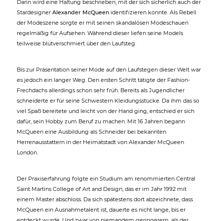
Darin wird eine Haltung beschrieben, mit der sich sicherlich auch der
Stardesigner
Alexander McQueen
identifizieren konnte. Als Rebell
der Modeszene sorgte er mit seinen skandalösen Modeschauen
regelmäßig für Aufsehen. Während dieser liefen seine Models
teilweise blutverschmiert über den Laufsteg.
Bis zur Präsentation seiner Mode auf den Laufstegen dieser Welt war
es jedoch ein langer Weg. Den ersten Schritt tätigte der Fashion-
Frechdachs allerdings schon sehr früh. Bereits als Jugendlicher
schneiderte er für seine Schwestern Kleidungsstücke. Da ihm das so
viel Spaß bereitete und leicht von der Hand ging, entschied er sich
dafür, sein Hobby zum Beruf zu machen. Mit 16 Jahren begann
McQueen eine Ausbildung als Schneider bei bekannten
Herrenausstattern in der Heimatstadt von Alexander McQueen
London.
Der Praxiserfahrung folgte ein Studium am renommierten Central
Saint Martins College of Art and Design, das er im Jahr 1992 mit
einem Master abschloss. Da sich spätestens dort abzeichnete, dass
McQueen ein Ausnahmetalent ist, dauerte es nicht lange, bis er
entdeckt wurde. Und zwar von niemandem geringerem, als der