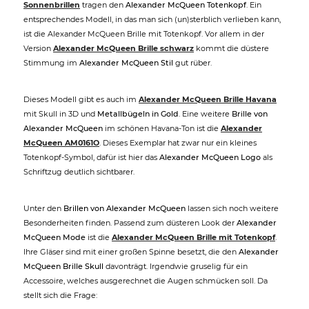
Sonnenbrillen
tragen den
Alexander McQueen Totenkopf
. Ein
entsprechendes Modell, in das man sich (un)sterblich verlieben kann,
ist die Alexander McQueen Brille mit Totenkopf. Vor allem in der
Version
Alexander McQueen Brille schwarz
kommt die düstere
Stimmung im
Alexander McQueen Stil
gut rüber.
Dieses Modell gibt es auch im
Alexander McQueen Brille Havana
mit Skull in 3D und
Metallbügeln in Gold
. Eine weitere
Brille von
Alexander McQueen
im schönen Havana-Ton ist die
Alexander
McQueen AM0161O
. Dieses Exemplar hat zwar nur ein kleines
Totenkopf-Symbol, dafür ist hier das
Alexander McQueen Logo
als
Schriftzug deutlich sichtbarer.
Unter den
Brillen von Alexander McQueen
lassen sich noch weitere
Besonderheiten finden. Passend zum düsteren Look der
Alexander
McQueen Mode
ist die
Alexander McQueen Brille mit Totenkopf
.
Ihre Gläser sind mit einer großen Spinne besetzt, die den
Alexander
McQueen Brille Skull
davonträgt. Irgendwie gruselig für ein
Accessoire, welches ausgerechnet die Augen schmücken soll. Da
stellt sich die Frage: