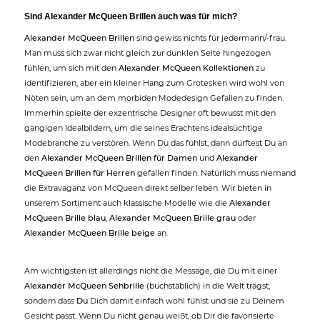
Sind Alexander McQueen Brillen auch was für mich?
Alexander McQueen Brillen
sind gewiss nichts für jedermann/-frau.
Man muss sich zwar nicht gleich zur dunklen Seite hingezogen
fühlen, um sich mit den
Alexander McQueen Kollektionen
zu
identifizieren, aber ein kleiner Hang zum Grotesken wird wohl von
Nöten sein, um an dem morbiden Modedesign Gefallen zu finden.
Immerhin spielte der exzentrische Designer oft bewusst mit den
gängigen Idealbildern, um die seines Erachtens idealsüchtige
Modebranche zu verstören. Wenn Du das fühlst, dann dürftest Du an
den
Alexander McQueen Brillen für Damen
und
Alexander
McQueen Brillen für Herren
gefallen finden. Natürlich muss niemand
die Extravaganz von McQueen direkt selber leben. Wir bieten in
unserem Sortiment auch klassische Modelle wie die
Alexander
McQueen Brille blau
,
Alexander McQueen Brille grau
oder
Alexander McQueen Brille beige
an.
Am wichtigsten ist allerdings nicht die Message, die Du mit einer
Alexander McQueen Sehbrille
(buchstäblich) in die Welt trägst,
sondern dass
Du
Dich damit einfach wohl fühlst und sie zu Deinem
Gesicht passt. Wenn Du nicht genau weißt, ob Dir die favorisierte