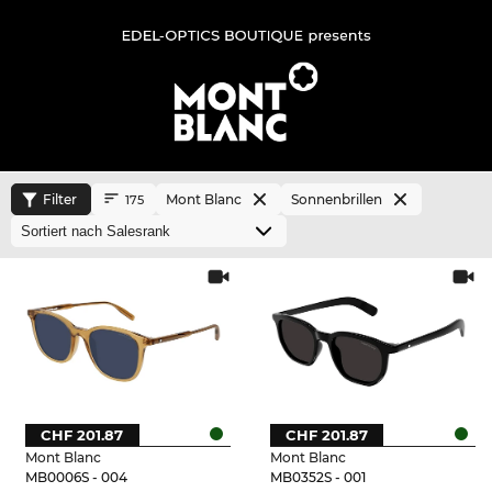
Filter
Mont Blanc
Sonnenbrillen
175
CHF 201.87
CHF 201.87
Mont Blanc
Mont Blanc
MB0006S - 004
MB0352S - 001