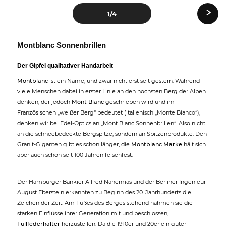
›
1
/4
Montblanc Sonnenbrillen
Der Gipfel qualitativer Handarbeit
Montblanc
ist ein Name, und zwar nicht erst seit gestern. Während
viele Menschen dabei in erster Linie an den höchsten Berg der Alpen
denken, der jedoch
Mont Blanc
geschrieben wird und im
Französischen „weißer Berg“ bedeutet (italienisch „Monte Bianco“),
denken wir bei Edel-Optics an „Mont Blanc Sonnenbrillen“. Also nicht
an die schneebedeckte Bergspitze, sondern an Spitzenprodukte. Den
Granit-Giganten gibt es schon länger, die
Montblanc Marke
hält sich
aber auch schon seit 100 Jahren felsenfest.
Der Hamburger Bankier Alfred Nahemias und der Berliner Ingenieur
August Eberstein erkannten zu Beginn des 20. Jahrhunderts die
Zeichen der Zeit. Am Fußes des Berges stehend nahmen sie die
starken Einflüsse ihrer Generation mit und beschlossen,
Füllfederhalter
herzustellen. Da die 1910er und 20er ein guter