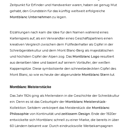
Zeitpunkt für Erfinder und Handwerker waren, haben sie genug Mut
gehabt, den Grundstein für das künftig weltweit erfolgreiche
Montblanc Unternehmen
zu legen.
Erzählungen nach kam die Idee für den Namen während eines
Kartenspiels auf, als ein Verwandter eines Geschäftspartners einen
kreativen Vergleich zwischen dem Füllfederhalter als Gipfel in der
Schreibgerätekultur und dem Mont Blanc-Berg als majestätischen
und höchsten Gipfel der Alpen zog. Das
Montblanc Logo
resultiert
aus derselben Idee und basiert auf seinem Vorläufer, der weißen
Kappenspitze. Diese symbolisierte den schneebedeckten Gipfel des
Mont Blanc, so wie es heute der abgerundete
Montblanc Stern
tut.
Montblanc Meisterstücke
Das Jahr 1924 ging als Meilenstein in die Geschichte der Schreibkultur
ein. Denn es ist das Geburtsjahr der
Montblanc Meisterstück
-
Kollektion. Seitdem verkörpert das Meisterstück die
Montblanc
Philosophie
von Kontinuität und
zeitlosem Design
. Ende der 1920er
entwickelte sich Montblanc schnell zu einer Marke, die bereits in über
60 Ländern bekannt war. Durch eindrucksvolle Werbekampagnen