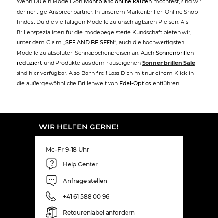
Wenn Du ein Modell von
Montblanc online kaufen
möchtest, sind wir
der richtige Ansprechpartner. In unserem Markenbrillen Online Shop
findest Du die vielfältigen Modelle zu unschlagbaren Preisen. Als
Brillenspezialisten für die modebegeisterte Kundschaft bieten wir,
unter dem Claim „
SEE AND BE SEEN
“, auch die hochwertigsten
Modelle zu absoluten Schnäppchenpreisen an. Auch
Sonnenbrillen
reduziert
und Produkte aus dem hauseigenen
Sonnenbrillen Sale
sind hier verfügbar. Also Bahn frei! Lass Dich mit nur einem Klick in
die außergewöhnliche Brillenwelt von
Edel-Optics
entführen.
WIR HELFEN GERNE!
Mo-Fr 9-18 Uhr
Help Center
Anfrage stellen
+41 61 588 00 96
Retourenlabel anfordern