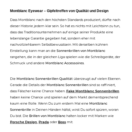
Montblanc Eyewear – Gipfeltreffen von Qualität und Design
Dass Montblanc nach den höchsten Standards produziert, dürfte nach
dieser Historie jedem klar sein. So hat es nichts mit Leichtsinn zu tun,
dass das Traditionsunternehmen auf einige seiner Produkte eine
lebenslange Garantie gegeben hat, sondern eher mit
nachvollziehbarem Selbstbewusstsein. Mit derselben kühnen
Einstellung kann man an die
Sonnenbrillen von Montblanc
rangehen, die in der gleichen Liga spielen wie die Schreibgeräte, der
Schmuck und andere
Montblanc Accessoires
.
Die
Montblanc Sonnenbrillen Qualität
überzeugt auf vielen Ebenen.
Gerade die Details der
Montblanc Sonnenbrillen
sind so raffiniert,
dass Fälscher keine Chance haben.
Fake Montblanc Sonnenbrillen
haben keine Chance und spielen auf dem Markt dementsprechend
kaum eine Rolle. Wenn Du zum erstem Mal eine
Montblanc
Sonnenbrille
in Deinen Händen hältst, wirst Du sofort spüren, woran
Du bist. Die
Brillen von Montblanc
halten locker mit Marken wie
Porsche Design
,
Prada
oder
Boss
mit.