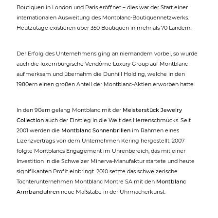
Boutiquen in London und Paris eröffnet – dies war der Start einer
internationalen Ausweitung des Montblanc-Boutiquennetzwerks.
Heutzutage existieren über 350 Boutiquen in mehr als 70 Ländern.
Der Erfolg des Unternehmens ging an niemandem vorbei, so wurde
auch die luxemburgische Vendôme Luxury Group auf Montblanc
aufmerksam und übernahm die Dunhill Holding, welche in den
1980ern einen großen Anteil der Montblanc-Aktien erworben hatte.
In den 90ern gelang Montblanc mit der
Meisterstück Jewelry
Collection
auch der Einstieg in die Welt des Herrenschmucks. Seit
2001 werden die
Montblanc Sonnenbrillen
im Rahmen eines
Lizenzvertrags von dem Unternehmen Kering hergestellt. 2007
folgte Montblancs Engagement im Uhrenbereich, das mit einer
Investition in die Schweizer Minerva-Manufaktur startete und heute
signifikanten Profit einbringt. 2010 setzte das schweizerische
Tochterunternehmen Montblanc Montre SA mit den
Montblanc
Armbanduhren
neue Maßstäbe in der Uhrmacherkunst.