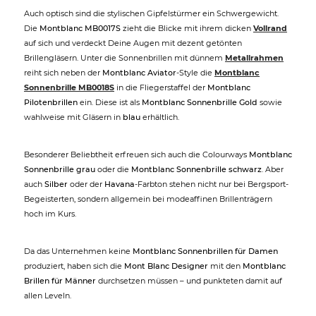
Auch optisch sind die stylischen Gipfelstürmer ein Schwergewicht.
Die
Montblanc MB0017S
zieht die Blicke mit ihrem dicken
Vollrand
auf sich und verdeckt Deine Augen mit dezent getönten
Brillengläsern. Unter die Sonnenbrillen mit dünnem
Metallrahmen
reiht sich neben der
Montblanc Aviator
-Style die
Montblanc
Sonnenbrille MB0018S
in die Fliegerstaffel der
Montblanc
Pilotenbrillen
ein. Diese ist als
Montblanc Sonnenbrille Gold
sowie
wahlweise mit Gläsern in
blau
erhältlich.
Besonderer Beliebtheit erfreuen sich auch die Colourways
Montblanc
Sonnenbrille grau
oder die
Montblanc Sonnenbrille schwarz
. Aber
auch
Silber
oder der
Havana
-Farbton stehen nicht nur bei Bergsport-
Begeisterten, sondern allgemein bei modeaffinen Brillenträgern
hoch im Kurs.
Da das Unternehmen keine
Montblanc Sonnenbrillen für Damen
produziert, haben sich die
Mont Blanc Designer
mit den
Montblanc
Brillen für Männer
durchsetzen müssen – und punkteten damit auf
allen Leveln.