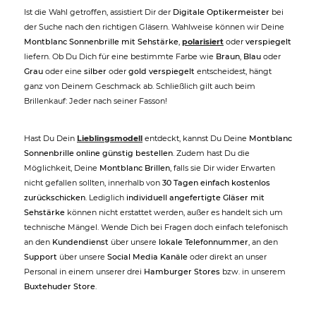
Ist die Wahl getroffen, assistiert Dir der
Digitale Optikermeister
bei
der Suche nach den richtigen Gläsern. Wahlweise können wir Deine
Montblanc Sonnenbrille mit Sehstärke
,
polarisiert
oder
verspiegelt
liefern. Ob Du Dich für eine bestimmte Farbe wie
Braun
,
Blau
oder
Grau
oder eine
silber
oder
gold verspiegelt
entscheidest, hängt
ganz von Deinem Geschmack ab. Schließlich gilt auch beim
Brillenkauf: Jeder nach seiner Fasson!
Hast Du Dein
Lieblingsmodell
entdeckt, kannst Du Deine
Montblanc
Sonnenbrille online günstig bestellen
. Zudem hast Du die
Möglichkeit, Deine
Montblanc Brillen
, falls sie Dir wider Erwarten
nicht gefallen sollten, innerhalb von
30 Tagen einfach kostenlos
zurückschicken
. Lediglich
individuell angefertigte Gläser mit
Sehstärke
können nicht erstattet werden, außer es handelt sich um
technische Mängel. Wende Dich bei Fragen doch einfach telefonisch
an den
Kundendienst
über unsere
lokale Telefonnummer
, an den
Support
über unsere
Social Media Kanäle
oder direkt an unser
Personal in einem unserer drei
Hamburger Stores
bzw. in unserem
Buxtehuder Store
.