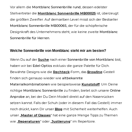
Vor allem die
Montblanc Sonnenbrille rund
, dessen edelster
Stellvertreter die
Montblanc Sonnenbrille MB0002S
ist, überzeugt
die größten Zweifler. Auf demselben Level misst sich der Bestseller
Montblanc Sonnenbrille MB0006S
, der für die schöpferische
Designkraft des Unternehmens steht, wie keine zweite
Montblanc
Sonnenbrille für Herren
.
Welche Sonnenbrille von Montblanc steht mir am besten?
Wenn Du auf der
Suche
nach einer
Sonnenbrille von Montblanc
bist,
haben wir bei
Edel-Optics
exklusiv die ganze Palette für Dich.
Bewährte Designs wie die
Rechteck
-Form, das
Browline
-Gestell
finden sich genauso wieder wie
altbekannte
Materialkombinationen
wie beispielsweise
Kunststoff
. Um Deine
richtige
Montblanc Sonnenbrille
zu finden, bietet sich unsere
Online
Anprobe
an, bei der Du Dein Modell direkt auf den Nasenrücken
setzen kannst. Falls der Schuh (oder in diesem Fall das Gestell) immer
noch drückt, kann Dir unser
Blog
mit Sicherheit weiterhelfen. Auch
unser „
Master of Glasses
“ hat eine ganze Menge Tipps zu Themen
wie „
Reperaturen
“ oder „
Justierung
“ im Repertoire.