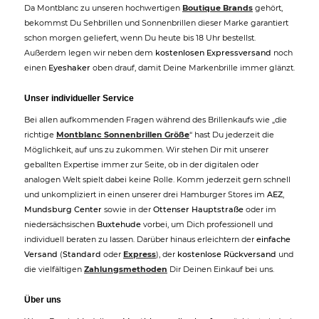
Da Montblanc zu unseren hochwertigen
Boutique Brands
gehört,
bekommst Du Sehbrillen und Sonnenbrillen dieser Marke garantiert
schon morgen geliefert, wenn Du heute bis 18 Uhr bestellst.
Außerdem legen wir neben dem
kostenlosen Expressversand
noch
einen
Eyeshaker
oben drauf, damit Deine Markenbrille immer glänzt.
Unser individueller Service
Bei allen aufkommenden Fragen während des Brillenkaufs wie „die
richtige
Montblanc Sonnenbrillen Größe
“ hast Du jederzeit die
Möglichkeit, auf uns zu zukommen. Wir stehen Dir mit unserer
geballten Expertise immer zur Seite, ob in der digitalen oder
analogen Welt spielt dabei keine Rolle. Komm jederzeit gern schnell
und unkompliziert in einen unserer drei Hamburger Stores im
AEZ
,
Mundsburg Center
sowie in der
Ottenser Hauptstraße
oder im
niedersächsischen
Buxtehude
vorbei, um Dich professionell und
individuell beraten zu lassen. Darüber hinaus erleichtern der
einfache
Versand
(
Standard
oder
Express
), der
kostenlose Rückversand
und
die vielfältigen
Zahlungsmethoden
Dir Deinen Einkauf bei uns.
Über uns