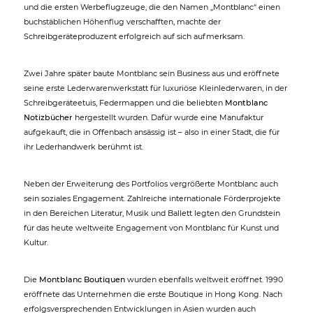
und die ersten Werbeflugzeuge, die den Namen „Montblanc“ einen
buchstäblichen Höhenflug verschafften, machte der
Schreibgeräteproduzent erfolgreich auf sich aufmerksam.
Zwei Jahre später baute Montblanc sein Business aus und eröffnete
seine erste Lederwarenwerkstatt für luxuriöse Kleinlederwaren, in der
Schreibgeräteetuis, Federmappen und die beliebten
Montblanc
Notizbücher
hergestellt wurden. Dafür wurde eine Manufaktur
aufgekauft, die in Offenbach ansässig ist – also in einer Stadt, die für
ihr Lederhandwerk berühmt ist.
Neben der Erweiterung des Portfolios vergrößerte Montblanc auch
sein soziales Engagement. Zahlreiche internationale Förderprojekte
in den Bereichen Literatur, Musik und Ballett legten den Grundstein
für das heute weltweite Engagement von Montblanc für Kunst und
Kultur.
Die
Montblanc Boutiquen
wurden ebenfalls weltweit eröffnet. 1990
eröffnete das Unternehmen die erste Boutique in Hong Kong. Nach
erfolgsversprechenden Entwicklungen in Asien wurden auch