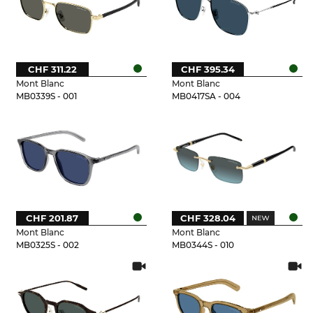
CHF 311.22
CHF 395.34
Mont Blanc
Mont Blanc
MB0339S - 001
MB0417SA - 004
CHF 201.87
CHF 328.04
Mont Blanc
Mont Blanc
MB0325S - 002
MB0344S - 010