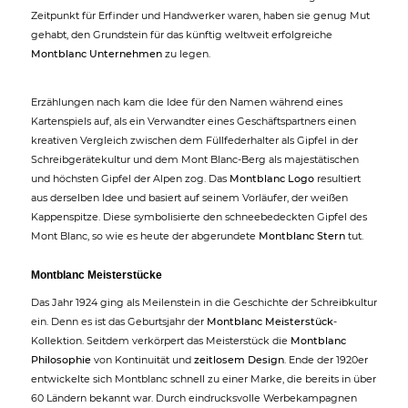
Zeitpunkt für Erfinder und Handwerker waren, haben sie genug Mut
gehabt, den Grundstein für das künftig weltweit erfolgreiche
Montblanc Unternehmen
zu legen.
Erzählungen nach kam die Idee für den Namen während eines
Kartenspiels auf, als ein Verwandter eines Geschäftspartners einen
kreativen Vergleich zwischen dem Füllfederhalter als Gipfel in der
Schreibgerätekultur und dem Mont Blanc-Berg als majestätischen
und höchsten Gipfel der Alpen zog. Das
Montblanc Logo
resultiert
aus derselben Idee und basiert auf seinem Vorläufer, der weißen
Kappenspitze. Diese symbolisierte den schneebedeckten Gipfel des
Mont Blanc, so wie es heute der abgerundete
Montblanc Stern
tut.
Montblanc Meisterstücke
Das Jahr 1924 ging als Meilenstein in die Geschichte der Schreibkultur
ein. Denn es ist das Geburtsjahr der
Montblanc Meisterstück
-
Kollektion. Seitdem verkörpert das Meisterstück die
Montblanc
Philosophie
von Kontinuität und
zeitlosem Design
. Ende der 1920er
entwickelte sich Montblanc schnell zu einer Marke, die bereits in über
60 Ländern bekannt war. Durch eindrucksvolle Werbekampagnen