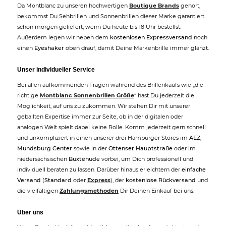
Da Montblanc zu unseren hochwertigen
Boutique Brands
gehört,
bekommst Du Sehbrillen und Sonnenbrillen dieser Marke garantiert
schon morgen geliefert, wenn Du heute bis 18 Uhr bestellst.
Außerdem legen wir neben dem
kostenlosen Expressversand
noch
einen
Eyeshaker
oben drauf, damit Deine Markenbrille immer glänzt.
Unser individueller Service
Bei allen aufkommenden Fragen während des Brillenkaufs wie „die
richtige
Montblanc Sonnenbrillen Größe
“ hast Du jederzeit die
Möglichkeit, auf uns zu zukommen. Wir stehen Dir mit unserer
geballten Expertise immer zur Seite, ob in der digitalen oder
analogen Welt spielt dabei keine Rolle. Komm jederzeit gern schnell
und unkompliziert in einen unserer drei Hamburger Stores im
AEZ
,
Mundsburg Center
sowie in der
Ottenser Hauptstraße
oder im
niedersächsischen
Buxtehude
vorbei, um Dich professionell und
individuell beraten zu lassen. Darüber hinaus erleichtern der
einfache
Versand
(
Standard
oder
Express
), der
kostenlose Rückversand
und
die vielfältigen
Zahlungsmethoden
Dir Deinen Einkauf bei uns.
Über uns