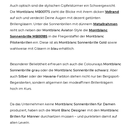
Auch optisch sind die stylischen Gipfelstürmer ein Schwergewicht.
Die
Montblanc MB0017S
zieht die Blicke mit ihrem dicken
Vollrand
auf sich und verdeckt Deine Augen mit dezent getönten
Brillengläsern. Unter die Sonnenbrillen mit dünnem
Metallrahmen
reiht sich neben der
Montblanc Aviator
-Style die
Montblanc
Sonnenbrille MB0018S
in die Fliegerstaffel der
Montblanc
Pilotenbrillen
ein. Diese ist als
Montblanc Sonnenbrille Gold
sowie
wahlweise mit Gläsern in
blau
erhältlich.
Besonderer Beliebtheit erfreuen sich auch die Colourways
Montblanc
Sonnenbrille grau
oder die
Montblanc Sonnenbrille schwarz
. Aber
auch
Silber
oder der
Havana
-Farbton stehen nicht nur bei Bergsport-
Begeisterten, sondern allgemein bei modeaffinen Brillenträgern
hoch im Kurs.
Da das Unternehmen keine
Montblanc Sonnenbrillen für Damen
produziert, haben sich die
Mont Blanc Designer
mit den
Montblanc
Brillen für Männer
durchsetzen müssen – und punkteten damit auf
allen Leveln.