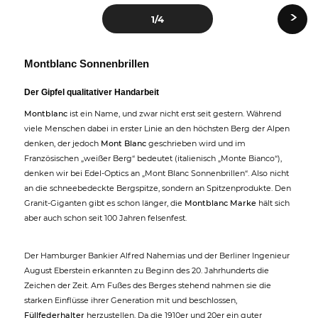
›
1
/4
Montblanc Sonnenbrillen
Der Gipfel qualitativer Handarbeit
Montblanc
ist ein Name, und zwar nicht erst seit gestern. Während
viele Menschen dabei in erster Linie an den höchsten Berg der Alpen
denken, der jedoch
Mont Blanc
geschrieben wird und im
Französischen „weißer Berg“ bedeutet (italienisch „Monte Bianco“),
denken wir bei Edel-Optics an „Mont Blanc Sonnenbrillen“. Also nicht
an die schneebedeckte Bergspitze, sondern an Spitzenprodukte. Den
Granit-Giganten gibt es schon länger, die
Montblanc Marke
hält sich
aber auch schon seit 100 Jahren felsenfest.
Der Hamburger Bankier Alfred Nahemias und der Berliner Ingenieur
August Eberstein erkannten zu Beginn des 20. Jahrhunderts die
Zeichen der Zeit. Am Fußes des Berges stehend nahmen sie die
starken Einflüsse ihrer Generation mit und beschlossen,
Füllfederhalter
herzustellen. Da die 1910er und 20er ein guter