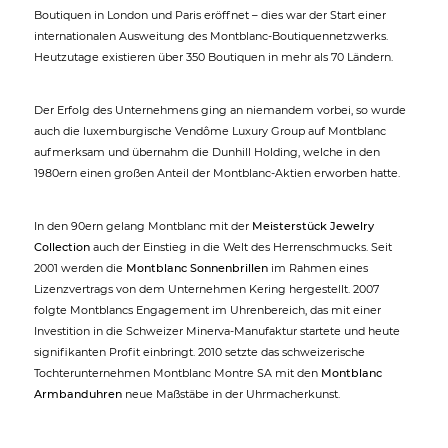
Boutiquen in London und Paris eröffnet – dies war der Start einer
internationalen Ausweitung des Montblanc-Boutiquennetzwerks.
Heutzutage existieren über 350 Boutiquen in mehr als 70 Ländern.
Der Erfolg des Unternehmens ging an niemandem vorbei, so wurde
auch die luxemburgische Vendôme Luxury Group auf Montblanc
aufmerksam und übernahm die Dunhill Holding, welche in den
1980ern einen großen Anteil der Montblanc-Aktien erworben hatte.
In den 90ern gelang Montblanc mit der
Meisterstück Jewelry
Collection
auch der Einstieg in die Welt des Herrenschmucks. Seit
2001 werden die
Montblanc Sonnenbrillen
im Rahmen eines
Lizenzvertrags von dem Unternehmen Kering hergestellt. 2007
folgte Montblancs Engagement im Uhrenbereich, das mit einer
Investition in die Schweizer Minerva-Manufaktur startete und heute
signifikanten Profit einbringt. 2010 setzte das schweizerische
Tochterunternehmen Montblanc Montre SA mit den
Montblanc
Armbanduhren
neue Maßstäbe in der Uhrmacherkunst.