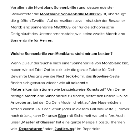
Vor allem die
Montblanc Sonnenbrille rund
, dessen edelster
Stellvertreter die
Montblanc Sonnenbrille MB0002S
ist, überzeugt
die größten Zweifler. Auf demselben Level misst sich der Bestseller
Montblanc Sonnenbrille MB0006S
, der für die schöpferische
Designkraft des Unternehmens steht, wie keine zweite
Montblanc
Sonnenbrille für Herren
.
Welche Sonnenbrille von Montblanc steht mir am besten?
Wenn Du auf der
Suche
nach einer
Sonnenbrille von Montblanc
bist,
haben wir bei
Edel-Optics
exklusiv die ganze Palette für Dich.
Bewährte Designs wie die
Rechteck
-Form, das
Browline
-Gestell
finden sich genauso wieder wie
altbekannte
Materialkombinationen
wie beispielsweise
Kunststoff
. Um Deine
richtige
Montblanc Sonnenbrille
zu finden, bietet sich unsere
Online
Anprobe
an, bei der Du Dein Modell direkt auf den Nasenrücken
setzen kannst. Falls der Schuh (oder in diesem Fall das Gestell) immer
noch drückt, kann Dir unser
Blog
mit Sicherheit weiterhelfen. Auch
unser „
Master of Glasses
“ hat eine ganze Menge Tipps zu Themen
wie „
Reperaturen
“ oder „
Justierung
“ im Repertoire.