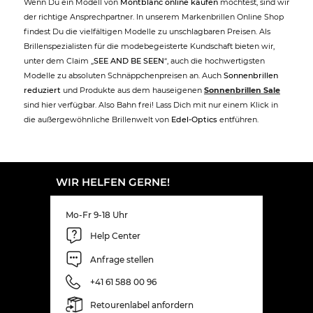
Wenn Du ein Modell von
Montblanc online kaufen
möchtest, sind wir
der richtige Ansprechpartner. In unserem Markenbrillen Online Shop
findest Du die vielfältigen Modelle zu unschlagbaren Preisen. Als
Brillenspezialisten für die modebegeisterte Kundschaft bieten wir,
unter dem Claim „
SEE AND BE SEEN
“, auch die hochwertigsten
Modelle zu absoluten Schnäppchenpreisen an. Auch
Sonnenbrillen
reduziert
und Produkte aus dem hauseigenen
Sonnenbrillen Sale
sind hier verfügbar. Also Bahn frei! Lass Dich mit nur einem Klick in
die außergewöhnliche Brillenwelt von
Edel-Optics
entführen.
WIR HELFEN GERNE!
Mo-Fr 9-18 Uhr
Help Center
Anfrage stellen
+41 61 588 00 96
Retourenlabel anfordern