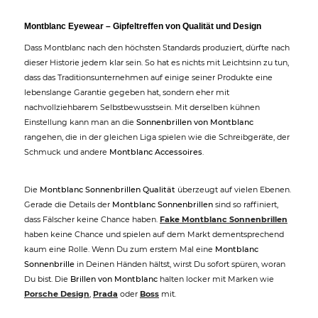
Montblanc Eyewear – Gipfeltreffen von Qualität und Design
Dass Montblanc nach den höchsten Standards produziert, dürfte nach
dieser Historie jedem klar sein. So hat es nichts mit Leichtsinn zu tun,
dass das Traditionsunternehmen auf einige seiner Produkte eine
lebenslange Garantie gegeben hat, sondern eher mit
nachvollziehbarem Selbstbewusstsein. Mit derselben kühnen
Einstellung kann man an die
Sonnenbrillen von Montblanc
rangehen, die in der gleichen Liga spielen wie die Schreibgeräte, der
Schmuck und andere
Montblanc Accessoires
.
Die
Montblanc Sonnenbrillen Qualität
überzeugt auf vielen Ebenen.
Gerade die Details der
Montblanc Sonnenbrillen
sind so raffiniert,
dass Fälscher keine Chance haben.
Fake Montblanc Sonnenbrillen
haben keine Chance und spielen auf dem Markt dementsprechend
kaum eine Rolle. Wenn Du zum erstem Mal eine
Montblanc
Sonnenbrille
in Deinen Händen hältst, wirst Du sofort spüren, woran
Du bist. Die
Brillen von Montblanc
halten locker mit Marken wie
Porsche Design
,
Prada
oder
Boss
mit.