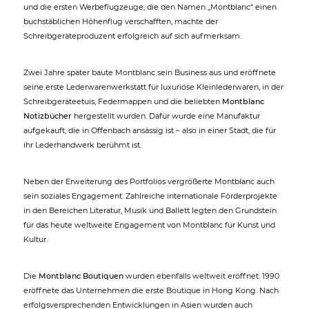
und die ersten Werbeflugzeuge, die den Namen „Montblanc“ einen
buchstäblichen Höhenflug verschafften, machte der
Schreibgeräteproduzent erfolgreich auf sich aufmerksam.
Zwei Jahre später baute Montblanc sein Business aus und eröffnete
seine erste Lederwarenwerkstatt für luxuriöse Kleinlederwaren, in der
Schreibgeräteetuis, Federmappen und die beliebten
Montblanc
Notizbücher
hergestellt wurden. Dafür wurde eine Manufaktur
aufgekauft, die in Offenbach ansässig ist – also in einer Stadt, die für
ihr Lederhandwerk berühmt ist.
Neben der Erweiterung des Portfolios vergrößerte Montblanc auch
sein soziales Engagement. Zahlreiche internationale Förderprojekte
in den Bereichen Literatur, Musik und Ballett legten den Grundstein
für das heute weltweite Engagement von Montblanc für Kunst und
Kultur.
Die
Montblanc Boutiquen
wurden ebenfalls weltweit eröffnet. 1990
eröffnete das Unternehmen die erste Boutique in Hong Kong. Nach
erfolgsversprechenden Entwicklungen in Asien wurden auch