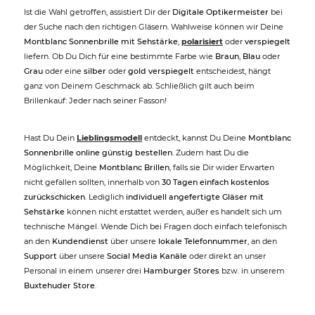
Ist die Wahl getroffen, assistiert Dir der
Digitale Optikermeister
bei
der Suche nach den richtigen Gläsern. Wahlweise können wir Deine
Montblanc Sonnenbrille mit Sehstärke
,
polarisiert
oder
verspiegelt
liefern. Ob Du Dich für eine bestimmte Farbe wie
Braun
,
Blau
oder
Grau
oder eine
silber
oder
gold verspiegelt
entscheidest, hängt
ganz von Deinem Geschmack ab. Schließlich gilt auch beim
Brillenkauf: Jeder nach seiner Fasson!
Hast Du Dein
Lieblingsmodell
entdeckt, kannst Du Deine
Montblanc
Sonnenbrille online günstig bestellen
. Zudem hast Du die
Möglichkeit, Deine
Montblanc Brillen
, falls sie Dir wider Erwarten
nicht gefallen sollten, innerhalb von
30 Tagen einfach kostenlos
zurückschicken
. Lediglich
individuell angefertigte Gläser mit
Sehstärke
können nicht erstattet werden, außer es handelt sich um
technische Mängel. Wende Dich bei Fragen doch einfach telefonisch
an den
Kundendienst
über unsere
lokale Telefonnummer
, an den
Support
über unsere
Social Media Kanäle
oder direkt an unser
Personal in einem unserer drei
Hamburger Stores
bzw. in unserem
Buxtehuder Store
.