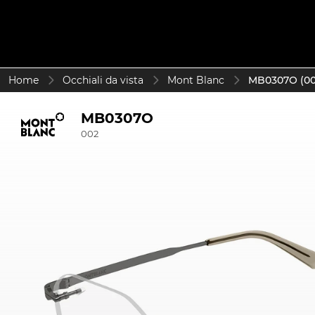
Home
Occhiali da vista
Mont Blanc
MB0307O (00
MB0307O
002