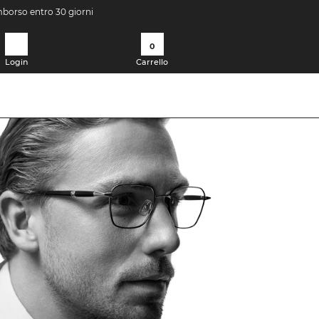
imborso entro 30 giorni
0
Login
Carrello