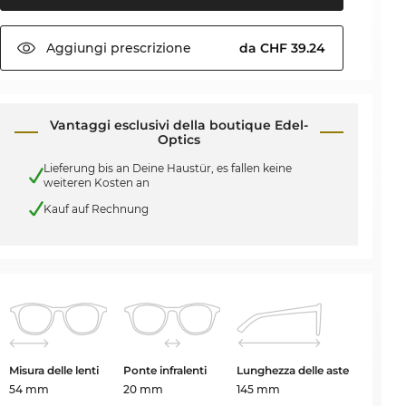
Aggiungi
prescrizione
da CHF 39.24
Vantaggi esclusivi della boutique Edel-
Optics
Lieferung bis an Deine Haustür, es fallen keine
weiteren Kosten an
Kauf auf Rechnung
Misura delle lenti
Ponte infralenti
Lunghezza delle aste
54 mm
20 mm
145 mm