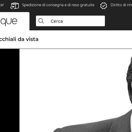
te!
Spedizione di consegna e di reso gratuite
Diritto di r
chiali da vista