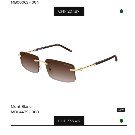
MB0006S - 004
CHF 201.87
Mont Blanc
MB0443S - 008
CHF 336.46