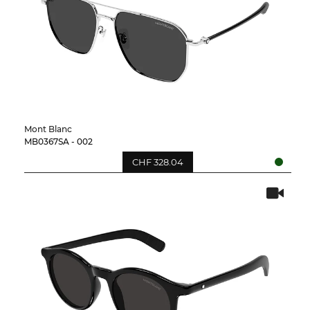
Mont Blanc
MB0367SA - 002
CHF 328.04