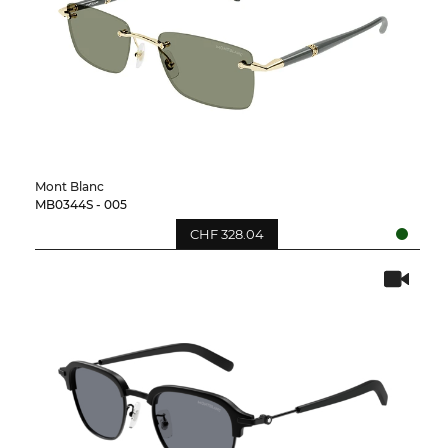
Mont Blanc
MB0344S - 005
CHF 328.04