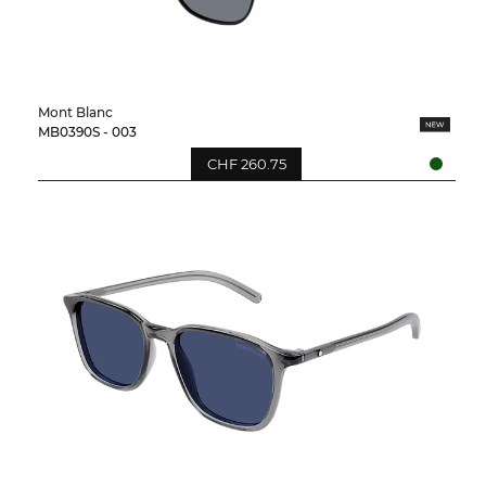
Mont Blanc
MB0390S - 003
CHF 260.75