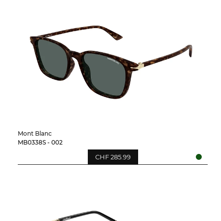
Mont Blanc
MB0338S - 002
CHF 285.99