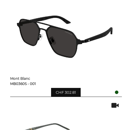
Mont Blanc
MB0360S - 001
CHF 302.81