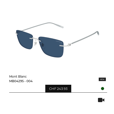
Mont Blanc
MB0429S - 004
CHF 243.93