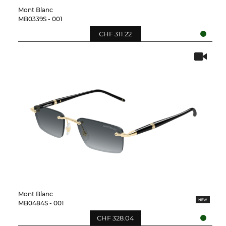
Mont Blanc
MB0339S - 001
CHF 311.22
Mont Blanc
MB0484S - 001
CHF 328.04