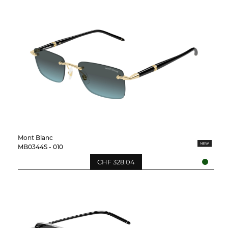
Mont Blanc
MB0344S - 010
CHF 328.04