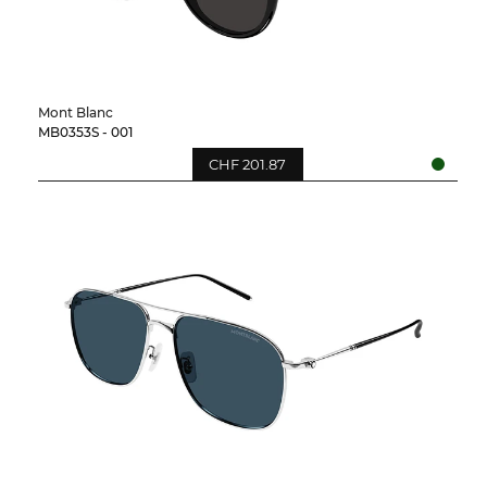
Mont Blanc
MB0353S - 001
CHF 201.87