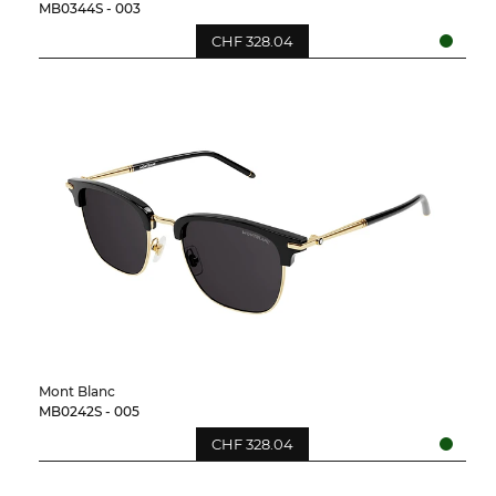
MB0344S - 003
CHF 328.04
Mont Blanc
MB0242S - 005
CHF 328.04