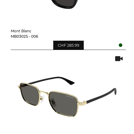
Mont Blanc
MB0302S - 006
CHF 285.99