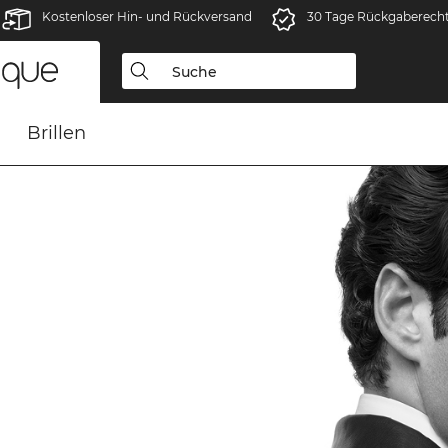
Kostenloser Hin- und Rückversand
30 Tage Rückgaberech
Brillen