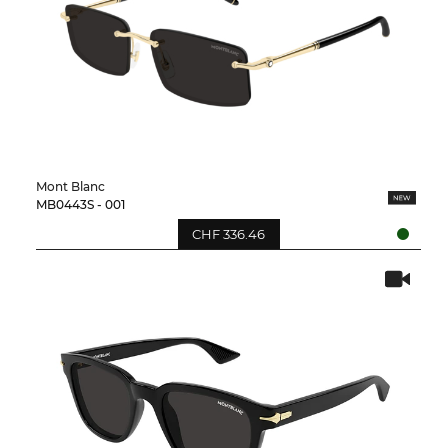
Mont Blanc
MB0443S - 001
CHF 336.46