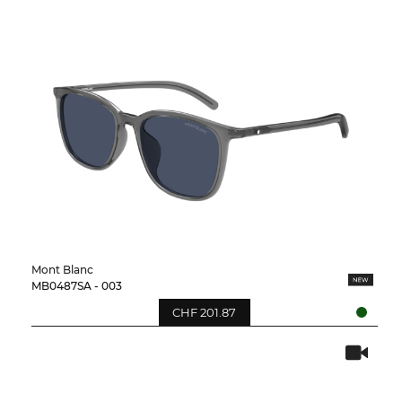
Mont Blanc
MB0487SA - 003
CHF 201.87