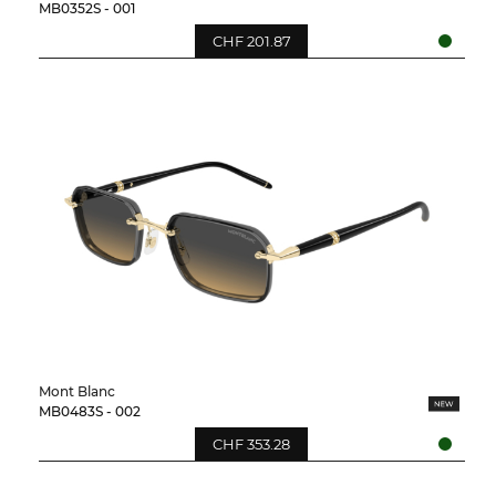
MB0352S - 001
CHF 201.87
Mont Blanc
MB0483S - 002
CHF 353.28