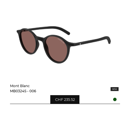
Mont Blanc
MB0324S - 006
CHF 235.52