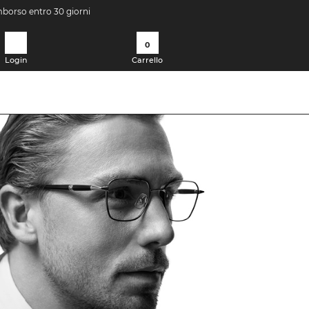
imborso entro 30 giorni
0
Login
Carrello