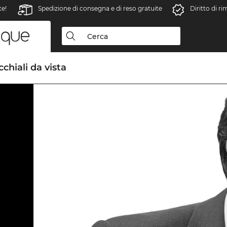
te!
Spedizione di consegna e di reso gratuite
Diritto di r
chiali da vista