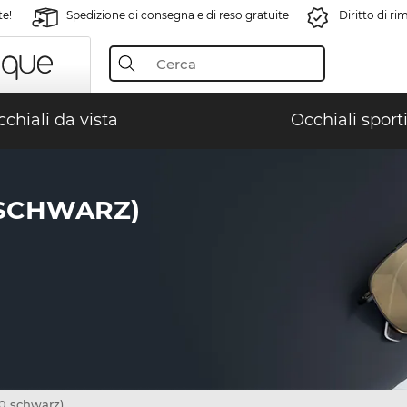
te!
Spedizione di consegna e di reso gratuite
Diritto di r
chiali da vista
Occhiali sporti
 SCHWARZ)
0 schwarz)