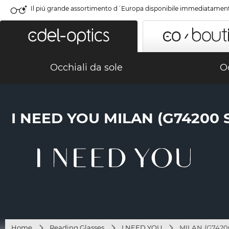
Il piú grande assortimento d´Europa disponibile immediatamen
Occhiali da sole
Oc
I NEED YOU MILAN (G74200
Home
Reading Glasses
I NEED YOU
MILAN (G7420