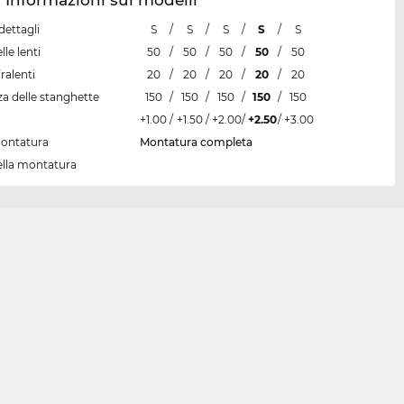
dettagli
S
/
S
/
S
/
S
/
S
lle lenti
50
/
50
/
50
/
50
/
50
ralenti
20
/
20
/
20
/
20
/
20
a delle stanghette
150
/
150
/
150
/
150
/
150
+1.00
/
+1.50
/
+2.00
/
+2.50
/
+3.00
montatura
Montatura completa
ella montatura