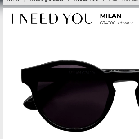
MILAN
G74200 schwarz