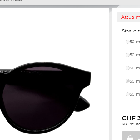
Attualm
Size, di
50 m
50 m
50 m
50 m
50 m
CHF
IVA inclusa