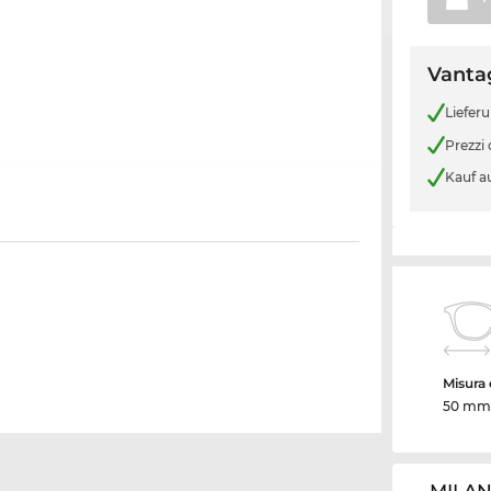
Vantag
Liefer
Prezzi
Kauf a
Misura d
50 mm
MILAN 