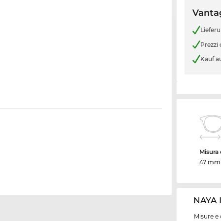
Vantag
Liefer
Prezzi
Kauf a
Misura d
47 mm
NAYA I
Misure e 