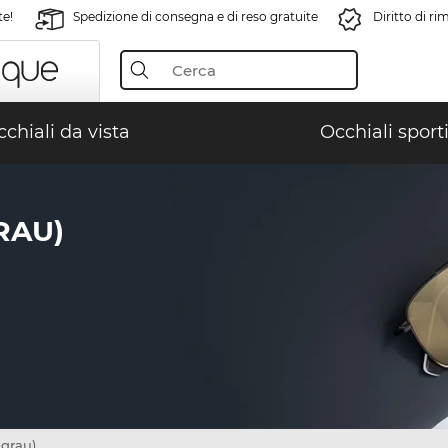
te!
Spedizione di consegna e di reso gratuite
Diritto di r
chiali da vista
Occhiali sporti
RAU)
grau)