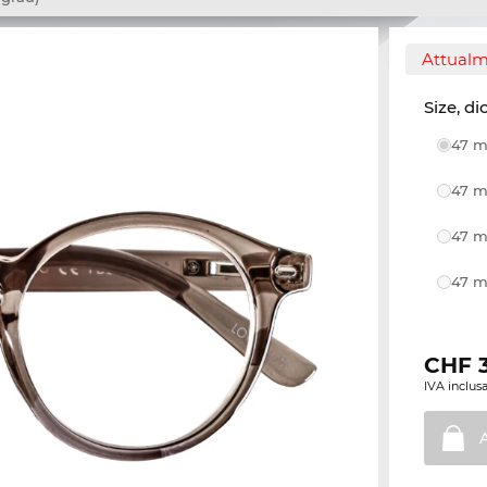
Attualm
Size, di
47 m
47 m
47 m
47 m
CHF
IVA inclusa