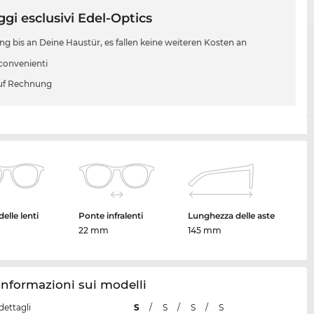
gi esclusivi Edel-Optics
ung bis an Deine Haustür, es fallen keine weiteren Kosten an
 convenienti
uf Rechnung
elle lenti
Ponte infralenti
Lunghezza delle aste
22 mm
145 mm
nformazioni sui modelli
dettagli
S
/
S
/
S
/
S