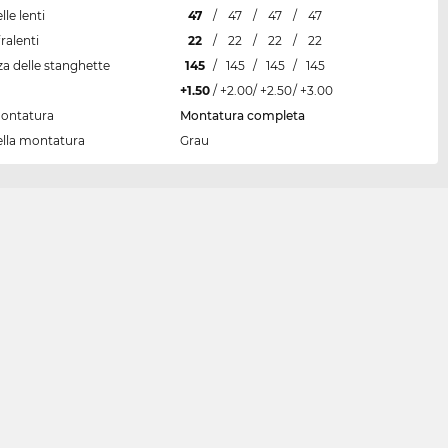
lle lenti
47
/
47
/
47
/
47
ralenti
22
/
22
/
22
/
22
a delle stanghette
145
/
145
/
145
/
145
+1.50
/
+2.00
/
+2.50
/
+3.00
montatura
Montatura completa
ella montatura
Grau