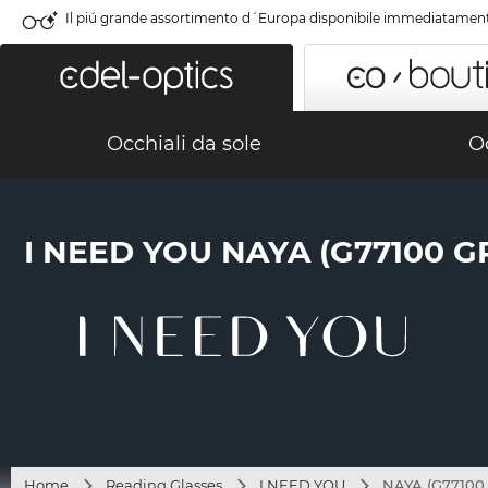
Il piú grande assortimento d´Europa disponibile immediatamen
Occhiali da sole
Oc
I NEED YOU NAYA (G77100 G
Home
Reading Glasses
I NEED YOU
NAYA (G77100 