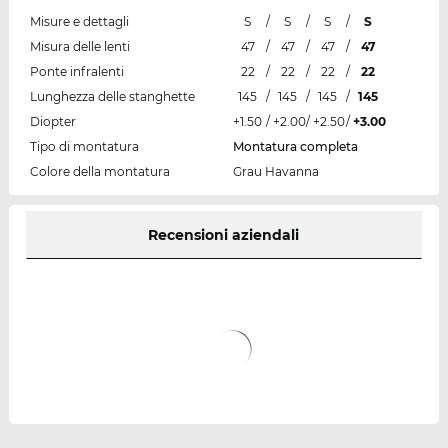
Misure e dettagli
S
/
S
/
S
/
S
Misura delle lenti
47
/
47
/
47
/
47
Ponte infralenti
22
/
22
/
22
/
22
Lunghezza delle stanghette
145
/
145
/
145
/
145
Diopter
+1.50
/
+2.00
/
+2.50
/
+3.00
Tipo di montatura
Montatura completa
Colore della montatura
Grau Havanna
Recensioni aziendali