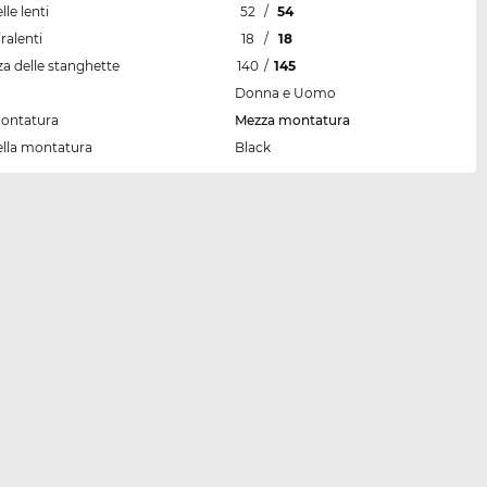
lle lenti
52
/
54
ralenti
18
/
18
a delle stanghette
140
/
145
Donna e Uomo
montatura
Mezza montatura
ella montatura
Black