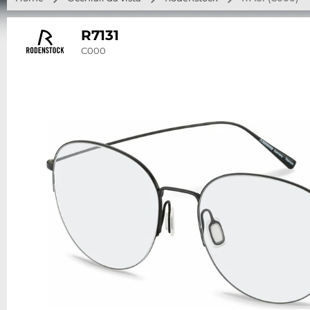
R7131
C000