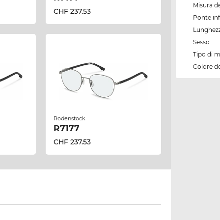
Misura de
CHF 237.53
Ponte inf
Lunghezz
Sesso
Tipo di 
Colore d
Rodenstock
R7177
CHF 237.53