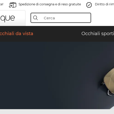
te!
Spedizione di consegna e di reso gratuite
Diritto di r
chiali da vista
Occhiali sporti