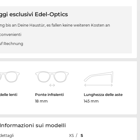
gi esclusivi Edel-Optics
ung bis an Deine Haustür, es fallen keine weiteren Kosten an
 convenienti
uf Rechnung
elle lenti
Ponte infralenti
Lunghezza delle aste
18 mm
145 mm
 Informazioni sui modelli
dettagli
XS
/
S