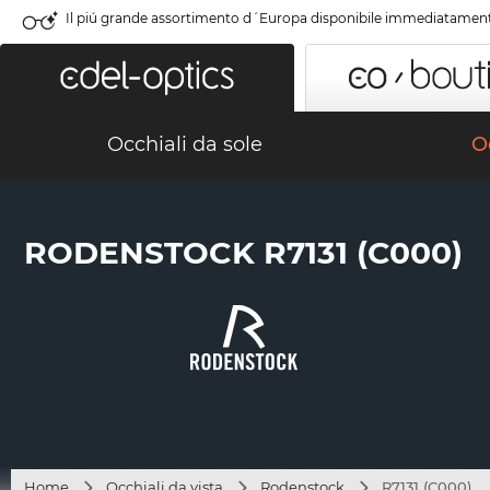
Il piú grande assortimento d´Europa disponibile immediatamen
Occhiali da sole
Oc
RODENSTOCK R7131 (C000)
Home
Occhiali da vista
Rodenstock
R7131 (C000)