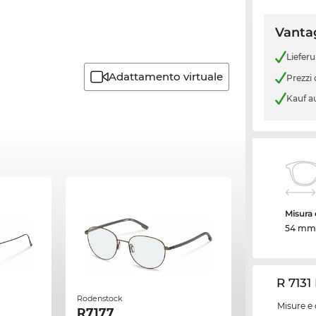
Vantag
Liefer
Adattamento virtuale
Prezzi
Kauf a
Misura d
54 mm
R 7131
Rodenstock
Misure e 
R7177