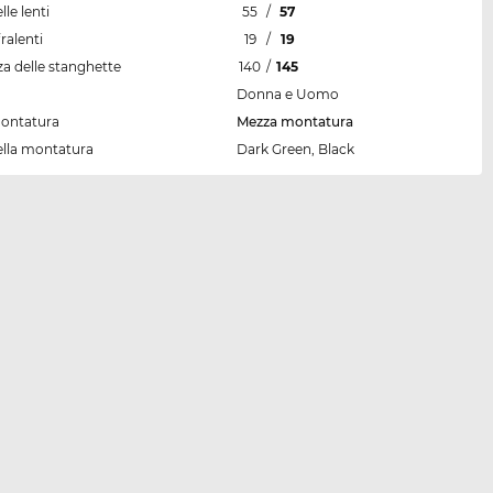
lle lenti
55
/
57
ralenti
19
/
19
a delle stanghette
140
/
145
Donna e Uomo
montatura
Mezza montatura
ella montatura
Dark Green, Black