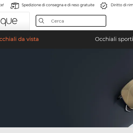
te!
Spedizione di consegna e di reso gratuite
Diritto di r
chiali da vista
Occhiali sporti