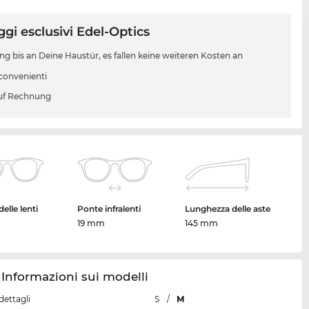
gi esclusivi Edel-Optics
ung bis an Deine Haustür, es fallen keine weiteren Kosten an
 convenienti
uf Rechnung
elle lenti
Ponte infralenti
Lunghezza delle aste
19 mm
145 mm
 Informazioni sui modelli
dettagli
S
/
M