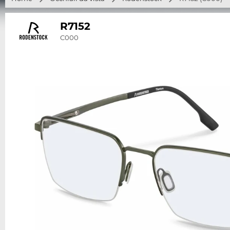
R7152
C000