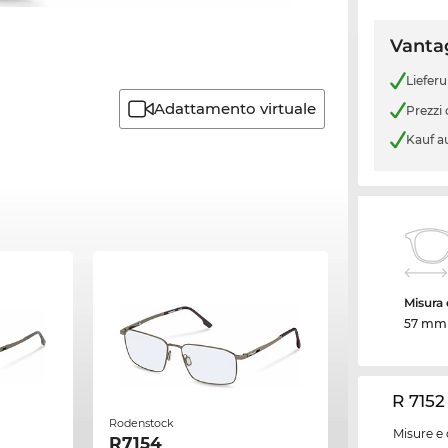
Vantag
Liefer
Adattamento virtuale
Prezzi
Kauf a
Misura d
57 mm
R 7152
Rodenstock
Misure e 
R7154