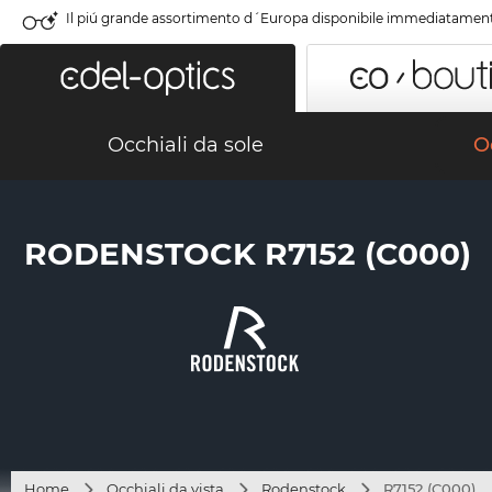
Il piú grande assortimento d´Europa disponibile immediatamen
Occhiali da sole
Oc
RODENSTOCK R7152 (C000)
Home
Occhiali da vista
Rodenstock
R7152 (C000)