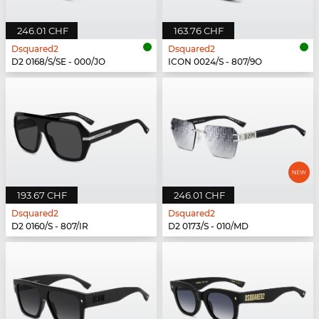
246.01 CHF
163.76 CHF
Dsquared2
Dsquared2
D2 0168/S/SE - 000/JO
ICON 0024/S - 807/9O
193.67 CHF
246.01 CHF
Dsquared2
Dsquared2
D2 0160/S - 807/IR
D2 0173/S - 010/MD