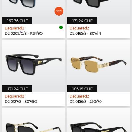
163.76 CHF
171.24 CHF
Dsquared2
Dsquared2
D2 0202/G/S - PJP/9O
D2 0165/S - 807/IR
171.24 CHF
186.19 CHF
Dsquared2
Dsquared2
D2 0127/S - 807/9O
D2 0156/S - J5G/70