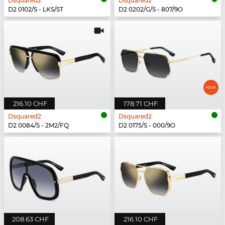
Dsquared2
Dsquared2
D2 0102/S - LKS/ST
D2 0202/G/S - 807/9O
216.10 CHF
178.71 CHF
Dsquared2
Dsquared2
D2 0084/S - 2M2/FQ
D2 0175/S - 000/9O
208.63 CHF
216.10 CHF