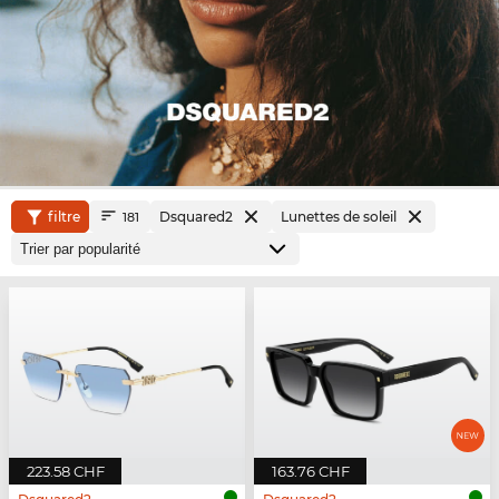
filtre
Dsquared2
Lunettes de soleil
181
223.58 CHF
163.76 CHF