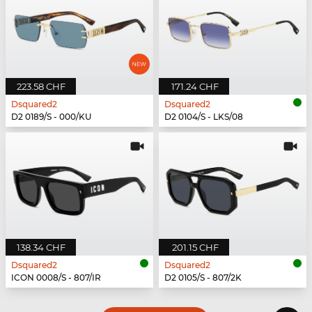
223.58 CHF
171.24 CHF
Dsquared2
Dsquared2
D2 0189/S - 000/KU
D2 0104/S - LKS/08
138.34 CHF
201.15 CHF
Dsquared2
Dsquared2
ICON 0008/S - 807/IR
D2 0105/S - 807/2K