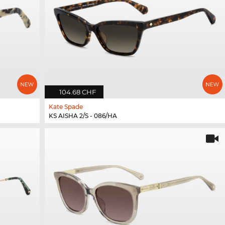
104.68 CHF
Kate Spade
KS AISHA 2/S - 086/HA