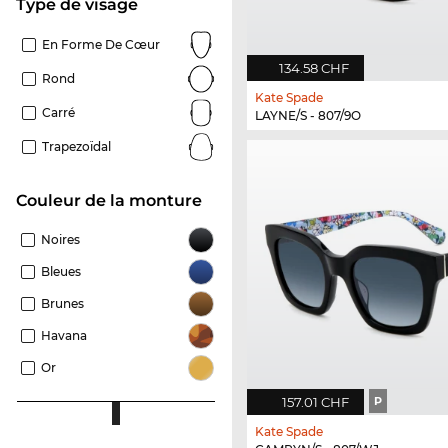
Type de visage
En Forme De Cœur
134.58 CHF
Rond
Kate Spade
Carré
LAYNE/S - 807/9O
Trapezoïdal
Couleur de la monture
Noires
Bleues
Brunes
Havana
Or
157.01 CHF
P
Kate Spade