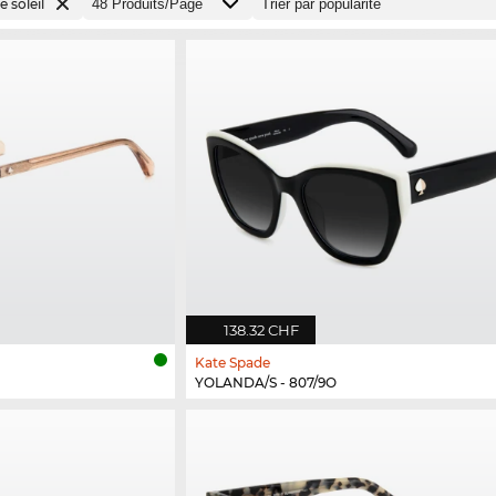
 soleil
138.32 CHF
Kate Spade
YOLANDA/S - 807/9O