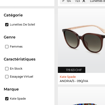
723
Lunettes de
124
Catégorie
Lunettes De Soleil
Genre
Femmes
Caractéristiques
En Stock
119.63 CHF
Essayage Virtuel
Kate Spade
ANDRIA/S - 09Q/HA
Marque
Kate Spade