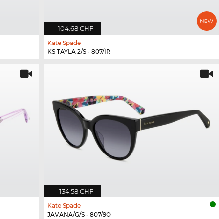
104.68 CHF
Kate Spade
KS TAYLA 2/S - 807/IR
134.58 CHF
Kate Spade
JAVANA/G/S - 807/9O