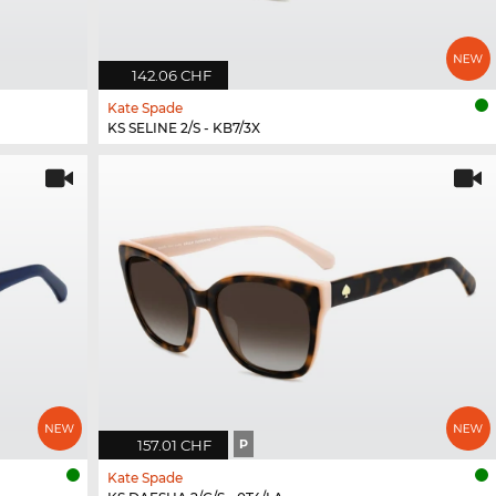
142.06 CHF
Kate Spade
KS SELINE 2/S - KB7/3X
157.01 CHF
P
Kate Spade