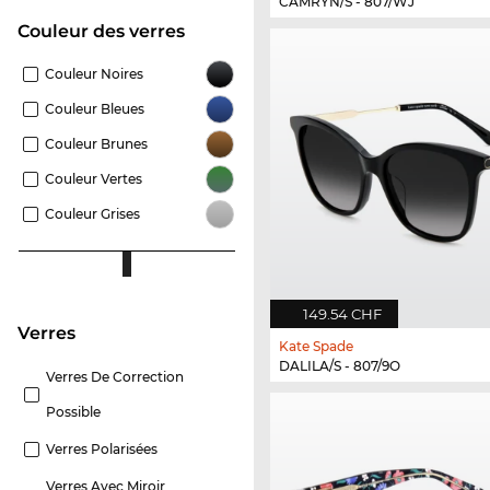
CAMRYN/S - 807/WJ
Couleur des verres
Couleur Noires
Couleur Bleues
Couleur Brunes
Couleur Vertes
Couleur Grises
149.54 CHF
Verres
Kate Spade
DALILA/S - 807/9O
Verres De Correction
Possible
Verres Polarisées
Verres Avec Miroir