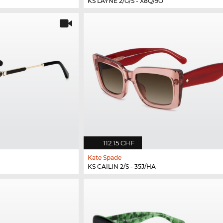
KS LAYNE 2/G/S - X8Q/9O
112.15 CHF
Kate Spade
KS CAILIN 2/S - 35J/HA