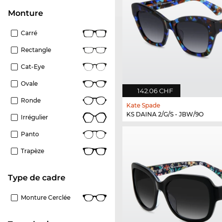
Monture
Carré
Rectangle
Cat-Eye
Ovale
142.06 CHF
Ronde
Kate Spade
KS DAINA 2/G/S - JBW/9O
Irrégulier
Panto
Trapèze
Type de cadre
Monture Cerclée