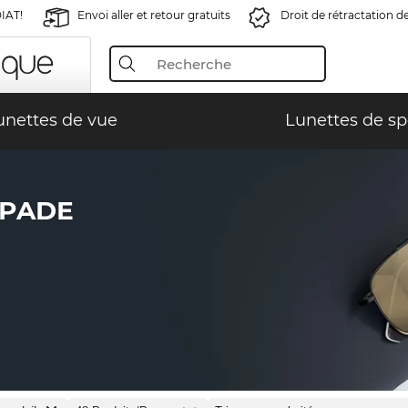
IAT!
Envoi aller et retour gratuits
Droit de rétractation d
unettes de vue
Lunettes de sp
SPADE