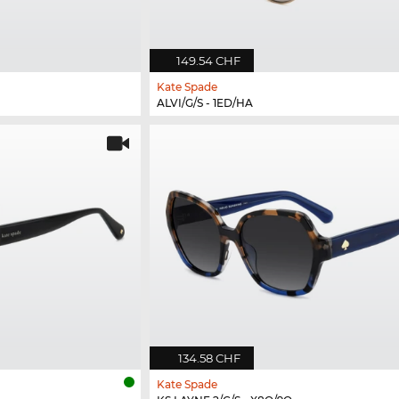
149.54 CHF
Kate Spade
ALVI/G/S - 1ED/HA
134.58 CHF
Kate Spade