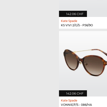
142.06 CHF
Kate Spade
KS VIVI 2/G/S - P56/9O
142.06 CHF
Kate Spade
VONNIE/F/S - 086/HA