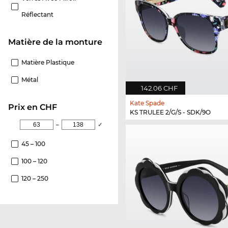
Réflectant
Matière de la monture
Matière Plastique
Métal
142.06 CHF
Kate Spade
Prix en CHF
KS TRULEE 2/G/S - SDK/9O
–
✓
45 – 100
100 – 120
120 – 250