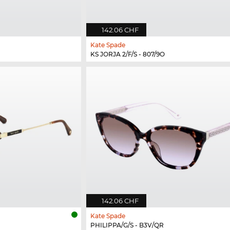
142.06 CHF
Kate Spade
KS JORJA 2/F/S - 807/9O
142.06 CHF
Kate Spade
PHILIPPA/G/S - B3V/QR