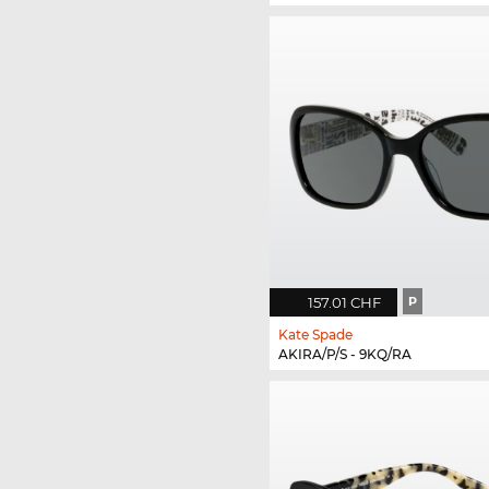
157.01 CHF
P
Kate Spade
AKIRA/P/S - 9KQ/RA