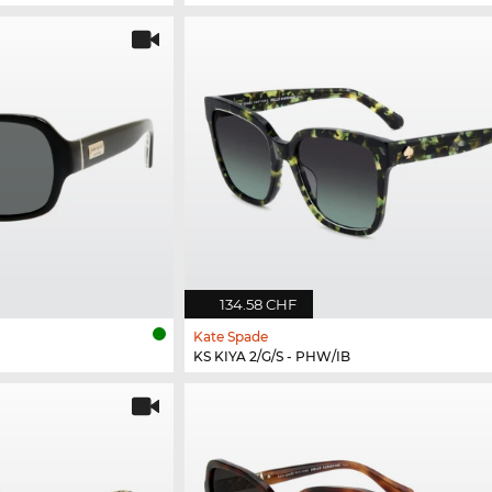
134.58 CHF
Kate Spade
KS KIYA 2/G/S - PHW/IB