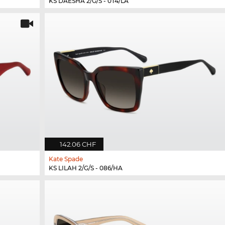
KS DAESHA 2/G/S - 0T4/LA
142.06 CHF
Kate Spade
KS LILAH 2/G/S - 086/HA