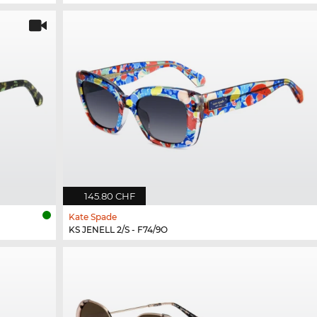
145.80 CHF
Kate Spade
KS JENELL 2/S - F74/9O