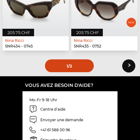
205.75 CHF
205.75 CHF
Nina Ricci
Nina Ricci
SNR434 - 0745
SNR435 - 0752
›
1
/2
VOUS AVEZ BESOIN D'AIDE?
Mo-Fr 9-18 Uhr
Centre d'aide
Envoyer une demande
+41 61 588 00 96