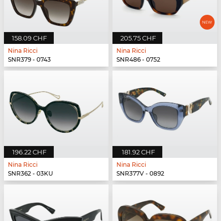
158.09 CHF
205.75 CHF
Nina Ricci
Nina Ricci
SNR379 - 0743
SNR486 - 0752
196.22 CHF
181.92 CHF
Nina Ricci
Nina Ricci
SNR362 - 03KU
SNR377V - 0892