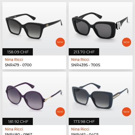
158.09 CHF
213.70 CHF
Nina Ricci
Nina Ricci
SNR479 - 0700
SNR439S - 700S
181.92 CHF
173.98 CHF
Nina Ricci
Nina Ricci
SNR480 - 096Z
SNR462 - 04G5