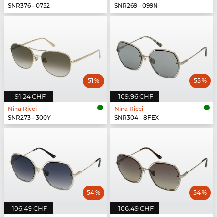
SNR376 - 0752
SNR269 - 099N
51 %
55 %
91.24 CHF
109.96 CHF
Nina Ricci
Nina Ricci
SNR273 - 300Y
SNR304 - 8FEX
54 %
54 %
106.49 CHF
106.49 CHF