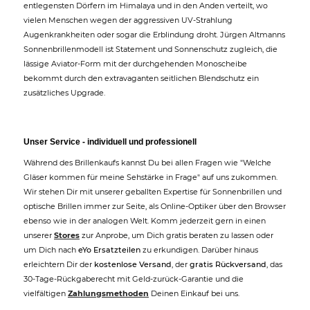
entlegensten Dörfern im Himalaya und in den Anden verteilt, wo
vielen Menschen wegen der aggressiven UV-Strahlung
Augenkrankheiten oder sogar die Erblindung droht. Jürgen Altmanns
Sonnenbrillenmodell ist Statement und Sonnenschutz zugleich, die
lässige Aviator-Form mit der durchgehenden Monoscheibe
bekommt durch den extravaganten seitlichen Blendschutz ein
zusätzliches Upgrade.
Unser Service - individuell und professionell
Während des Brillenkaufs kannst Du bei allen Fragen wie "Welche
Gläser kommen für meine Sehstärke in Frage" auf uns zukommen.
Wir stehen Dir mit unserer geballten Expertise für Sonnenbrillen und
optische Brillen immer zur Seite, als Online-Optiker über den Browser
ebenso wie in der analogen Welt. Komm jederzeit gern in einen
unserer
Stores
zur Anprobe, um Dich gratis beraten zu lassen oder
um Dich nach
eYo Ersatzteilen
zu erkundigen. Darüber hinaus
erleichtern Dir der
kostenlose Versand
, der
gratis Rückversand
, das
30-Tage-Rückgaberecht mit Geld-zurück-Garantie und die
vielfältigen
Zahlungsmethoden
Deinen Einkauf bei uns.