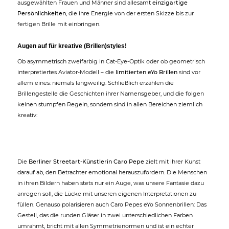
ausgewählten Frauen und Männer sind allesamt
einzigartige
Persönlichkeiten
, die ihre Energie von der ersten Skizze bis zur
fertigen Brille mit einbringen.
Augen auf für kreative (Brillen)styles!
Ob asymmetrisch zweifarbig in Cat-Eye-Optik oder ob geometrisch
interpretiertes Aviator-Modell – die
limitierten eYo Brillen
sind vor
allem eines: niemals langweilig. Schließlich erzählen die
Brillengestelle die Geschichten ihrer Namensgeber, und die folgen
keinen stumpfen Regeln, sondern sind in allen Bereichen ziemlich
kreativ:
Die
Berliner Streetart-Künstlerin Caro Pepe
zielt mit ihrer Kunst
darauf ab, den Betrachter emotional herauszufordern. Die Menschen
in ihren Bildern haben stets nur ein Auge, was unsere Fantasie dazu
anregen soll, die Lücke mit unseren eigenen Interpretationen zu
füllen. Genauso polarisieren auch Caro Pepes eYo Sonnenbrillen: Das
Gestell, das die runden Gläser in zwei unterschiedlichen Farben
umrahmt, bricht mit allen Symmetrienormen und ist ein echter