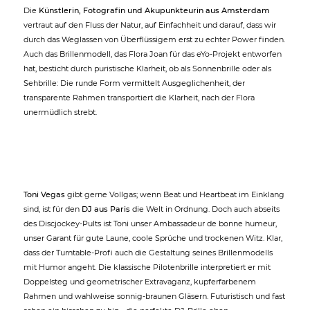
Die
Künstlerin, Fotografin und Akupunkteurin aus Amsterdam
vertraut auf den Fluss der Natur, auf Einfachheit und darauf, dass wir
durch das Weglassen von Überflüssigem erst zu echter Power finden.
Auch das Brillenmodell, das Flora Joan für das eYo-Projekt entworfen
hat, besticht durch puristische Klarheit, ob als Sonnenbrille oder als
Sehbrille: Die runde Form vermittelt Ausgeglichenheit, der
transparente Rahmen transportiert die Klarheit, nach der Flora
unermüdlich strebt.
Toni Vegas
gibt gerne Vollgas; wenn Beat und Heartbeat im Einklang
sind, ist für den
DJ aus Paris
die Welt in Ordnung. Doch auch abseits
des Discjockey-Pults ist Toni unser Ambassadeur de bonne humeur,
unser Garant für gute Laune, coole Sprüche und trockenen Witz. Klar,
dass der Turntable-Profi auch die Gestaltung seines Brillenmodells
mit Humor angeht. Die klassische Pilotenbrille interpretiert er mit
Doppelsteg und geometrischer Extravaganz, kupferfarbenem
Rahmen und wahlweise sonnig-braunen Gläsern. Futuristisch und fast