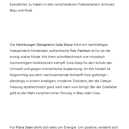
Eyecatcher, zu haben in drei verschiedenen Farbvarianten: Schwarz,
Blau und Rosé.
Die
Hamburger Designerin Julia Starp
führt ein nachhaltiges
Independent-Modelabel, authentische
Fair Fashion
ist für sie die
einzig wahre Mode. Mit ihren schnitttechnisch wie moralisch
hochwertigen Kollektionen kämpft Julia Starp für den Schutz der
Umwelt und gegen menschliche Ausbeutung. Ihr eYo Modell ist
folgerichtig aus dem nachwachsende Rohstoff Holz gefertigt –
allerdings in einem knalligen, moderne Türkiston, der die Cateye-
Fassung styletechnisch ganz weit nach vorn bringt. Bei der Glasfarbe
gibt es die Wahl zwischen einer Tönung in Blau oder Grau.
Für
Flora Joan
dreht sich alles um Energie. Um positive, versteht sich.