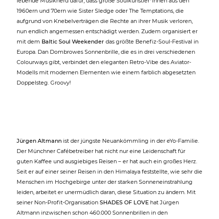
lebende Musiknerd dafür, dass große Soulkünstler*innen aus den
1960ern und 70ern wie Sister Sledge oder The Temptations, die
aufgrund von Knebelverträgen die Rechte an ihrer Musik verloren,
nun endlich angemessen entschädigt werden. Zudem organisiert er
mit dem
Baltic Soul Weekender
das größte Benefiz-Soul-Festival in
Europa. Dan Dombrowes Sonnenbrille, die es in drei verschiedenen
Colourways gibt, verbindet den eleganten Retro-Vibe des Aviator-
Modells mit modernen Elementen wie einem farblich abgesetzten
Doppelsteg. Groovy!
Jürgen Altmann
ist der jüngste Neuankömmling in der eYo-Familie.
Der Münchner Cafébetreiber hat nicht nur eine Leidenschaft für
guten Kaffee und ausgiebiges Reisen – er hat auch ein großes Herz.
Seit er auf einer seiner Reisen in den Himalaya feststellte, wie sehr die
Menschen im Hochgebirge unter der starken Sonneneinstrahlung
leiden, arbeitet er unermüdlich daran, diese Situation zu ändern. Mit
seiner Non-Profit-Organisation
SHADES OF LOVE
hat Jürgen
Altmann inzwischen schon 460.000 Sonnenbrillen in den