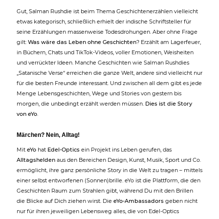
Gut, Salman Rushdie ist beim Thema Geschichtenerzählen vielleicht
etwas kategorisch, schließlich erhielt der indische Schriftsteller für
seine Erzählungen massenweise Todesdrohungen. Aber ohne Frage
gilt:
Was wäre das Leben ohne Geschichten
? Erzählt am Lagerfeuer,
in Büchern, Chats und TikTok-Videos, voller Emotionen, Weisheiten
und verrückter Ideen. Manche Geschichten wie Salman Rushdies
„Satanische Verse“ erreichen die ganze Welt, andere sind vielleicht nur
für die besten Freunde interessant. Und zwischen all dem gibt es jede
Menge Lebensgeschichten, Wege und Stories von gestern bis
morgen, die unbedingt erzählt werden müssen.
Dies ist die Story
von eYo
.
Märchen? Nein, Alltag!
Mit
eYo
hat
Edel-Optics
ein Projekt ins Leben gerufen, das
Alltagshelden
aus den Bereichen Design, Kunst, Musik, Sport und Co.
ermöglicht, ihre ganz persönliche Story in die Welt zu tragen – mittels
einer selbst entworfenen (Sonnen)brille. eYo ist die Plattform, die den
Geschichten Raum zum Strahlen gibt, während Du mit den Brillen
die Blicke auf Dich ziehen wirst. Die
eYo-Ambassadors
geben nicht
nur für ihren jeweiligen Lebensweg alles, die von Edel-Optics