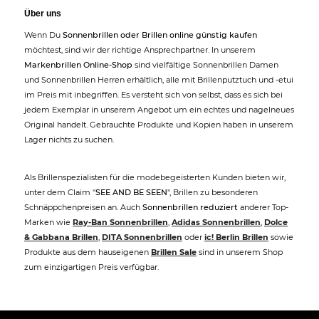
Über uns
Wenn Du
Sonnenbrillen oder Brillen online günstig kaufen
möchtest, sind wir der richtige Ansprechpartner. In unserem
Markenbrillen Online-Shop
sind vielfältige Sonnenbrillen Damen
und Sonnenbrillen Herren erhältlich, alle mit Brillenputztuch und -etui
im Preis mit inbegriffen. Es versteht sich von selbst, dass es sich bei
jedem Exemplar in unserem Angebot um ein echtes und nagelneues
Original handelt. Gebrauchte Produkte und Kopien haben in unserem
Lager nichts zu suchen.
Als Brillenspezialisten für die modebegeisterten Kunden bieten wir,
unter dem Claim "
SEE AND BE SEEN
", Brillen zu besonderen
Schnäppchenpreisen an. Auch
Sonnenbrillen reduziert
anderer Top-
Marken wie
Ray-Ban Sonnenbrillen
,
Adidas Sonnenbrillen
,
Dolce
& Gabbana Brillen
,
DITA Sonnenbrillen
oder
ic! Berlin Brillen
sowie
Produkte aus dem hauseigenen
Brillen Sale
sind in unserem Shop
zum einzigartigen Preis verfügbar.