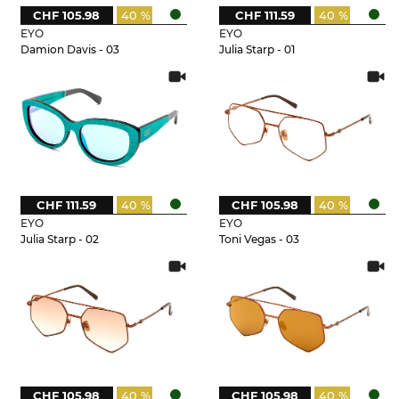
CHF 105.98
40 %
CHF 111.59
40 %
EYO
EYO
Damion Davis - 03
Julia Starp - 01
CHF 111.59
40 %
CHF 105.98
40 %
EYO
EYO
Julia Starp - 02
Toni Vegas - 03
CHF 105.98
40 %
CHF 105.98
40 %