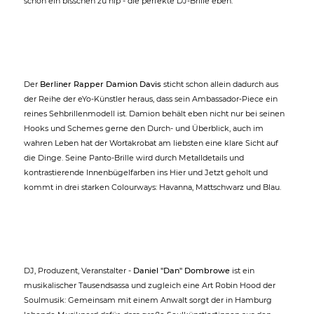
schon ein bisschen zu hip - die perfekte DJ-Brille eben.
Der
Berliner Rapper Damion Davis
sticht schon allein dadurch aus
der Reihe der eYo-Künstler heraus, dass sein Ambassador-Piece ein
reines Sehbrillenmodell ist. Damion behält eben nicht nur bei seinen
Hooks und Schemes gerne den Durch- und Überblick, auch im
wahren Leben hat der Wortakrobat am liebsten eine klare Sicht auf
die Dinge. Seine Panto-Brille wird durch Metalldetails und
kontrastierende Innenbügelfarben ins Hier und Jetzt geholt und
kommt in drei starken Colourways: Havanna, Mattschwarz und Blau.
DJ, Produzent, Veranstalter -
Daniel "Dan" Dombrowe
ist ein
musikalischer Tausendsassa und zugleich eine Art Robin Hood der
Soulmusik: Gemeinsam mit einem Anwalt sorgt der in Hamburg