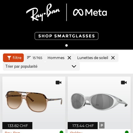
filtre
Hommes
Lunettes de soleil
15 765
133.82 CHF
173.44 CHF
P