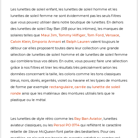
Les lunettes de soleil enfant, les lunettes de soleil homme et les
lunettes de soleil femme ne sont évidemment pas les seuls filtres
que vous pouvez utiliser dans notre boutique de lunettes. En dehors
des lunettes de soleil Ray Ban (RB pour les intimes), les marques de
solaires telles que
Maui Jim
,
Tommy Hilfiger
,
Tom Ford
,
Versace
,
Calvin Klein
,
Emporio Armani
et
Ralph Lauren
valent toujours le
détour car elles proposent toutes dans leur collection une grande
sélection de lunettes de soleil homme et de lunettes de soleil femme
qui comblera tous vos désirs. En outre, vous pouvez faire une sélection
grâce à nos filtres et trier les résultats très précisément selon les
données concernant la taille, les coloris comme les tons classiques
bleus, noirs, dorés, argentés, violet ou havane et les types de montures
de forme par exemple
rectangulaire
,
carrée
ou
lunette de soleil
ronde
ainsi que les matériaux des montures utilisés tels que le
plastique ou le métal.
Les lunettes de style rétro comme les
Ray Ban Aviator
, lunettes
aviateur classiques, ou les
Persol PO 0714
qui reflètent le caractère
rebelle de
Steve McQueen
font partie des bestsellers. Pour ces