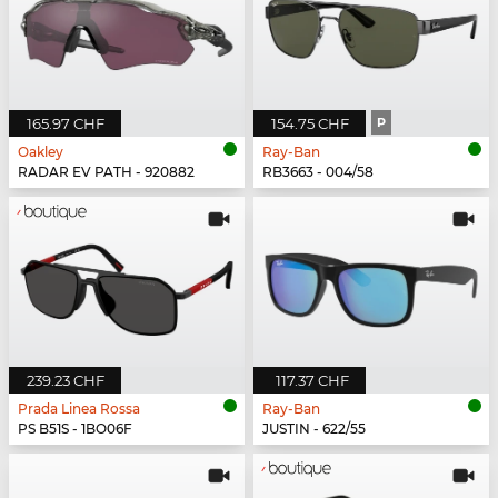
165.97 CHF
154.75 CHF
P
Oakley
Ray-Ban
RADAR EV PATH - 920882
RB3663 - 004/58
239.23 CHF
117.37 CHF
Prada Linea Rossa
Ray-Ban
PS B51S - 1BO06F
JUSTIN - 622/55