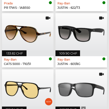
Prada
Ray-Ban
PR 17WS - 1AB5S0
JUSTIN - 622/T3
133.82 CHF
109.90 CHF
Ray-Ban
Ray-Ban
CATS 5000 - 710/51
JUSTIN - 601/8G