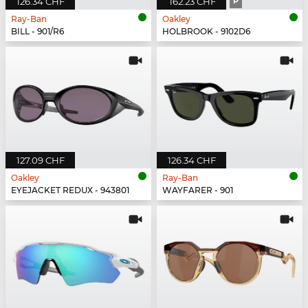
126.34 CHF
162.23 CHF
P
Ray-Ban
Oakley
BILL - 901/R6
HOLBROOK - 9102D6
127.09 CHF
126.34 CHF
Oakley
Ray-Ban
EYEJACKET REDUX - 943801
WAYFARER - 901