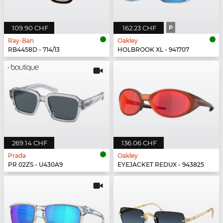
109.90 CHF
162.23 CHF
P
Ray-Ban
Oakley
RB4458D - 714/13
HOLBROOK XL - 941707
269.14 CHF
136.06 CHF
Prada
Oakley
PR 02ZS - U430A9
EYEJACKET REDUX - 943825