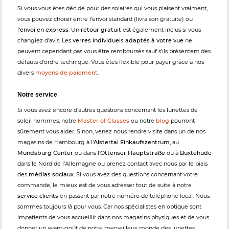
Si vous vous êtes décidé pour des solaires qui vous plaisent vraiment,
vous pouvez choisir entre l’envoi standard (livraison gratuite) ou
l‘
envoi en express
. Un
retour gratuit
est également inclus si vous
changiez d’avis. Les
verres individuels adaptés à votre vue
ne
peuvent cependant pas vous être remboursés sauf s’ils présentent des
défauts d’ordre technique. Vous êtes flexible pour payer grâce à nos
divers
moyens de paiement
.
Notre service
Si vous avez encore d’autres questions concernant les lunettes de
soleil hommes, notre
Master of Glasses
ou notre
blog
pourront
sûrement vous aider. Sinon, venez nous rendre visite dans un de nos
magasins de Hambourg à l‘
Alstertal Einkaufszentrum
, au
Mundsburg Center
ou dans l‘
Ottenser Hauptstraße
ou à
Buxtehude
dans le Nord de l’Allemagne ou prenez contact avec nous par le biais
des
médias sociaux
. Si vous avez des questions concernant votre
commande, le mieux est de vous adresser tout de suite à notre
service clients
en passant par notre numéro de téléphone local. Nous
sommes toujours là pour vous. Car nos spécialistes en optique sont
impatients de vous accueillir dans nos magasins physiques et de vous
donner un avant-goût de notre merveilleux monde des lunettes.