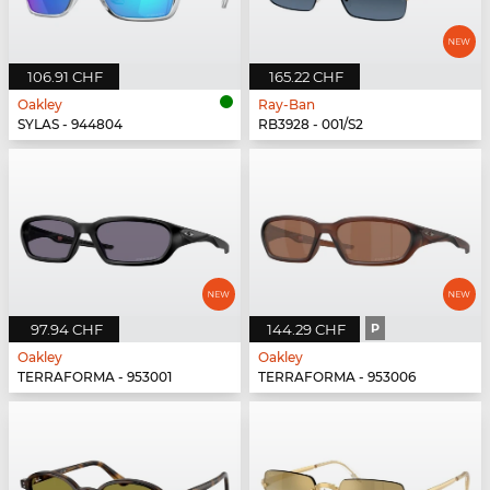
106.91 CHF
165.22 CHF
Oakley
Ray-Ban
SYLAS - 944804
RB3928 - 001/S2
97.94 CHF
144.29 CHF
P
Oakley
Oakley
TERRAFORMA - 953001
TERRAFORMA - 953006