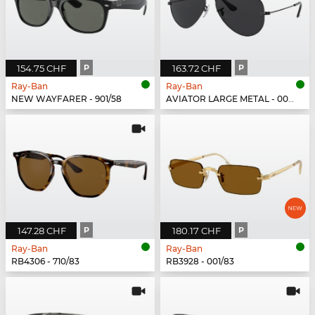
154.75 CHF
P
163.72 CHF
P
Ray-Ban
Ray-Ban
NEW WAYFARER - 901/58
AVIATOR LARGE METAL - 002/48
147.28 CHF
P
180.17 CHF
P
Ray-Ban
Ray-Ban
RB4306 - 710/83
RB3928 - 001/83