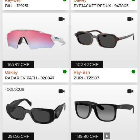
Ray-Ban
Oakley
BILL - 129251
EYEJACKET REDUX - 943805
165.97 CHF
102.42 CHF
Oakley
Ray-Ban
RADAR EV PATH - 920847
ZURI - 135987
291.56 CHF
139.80 CHF
P