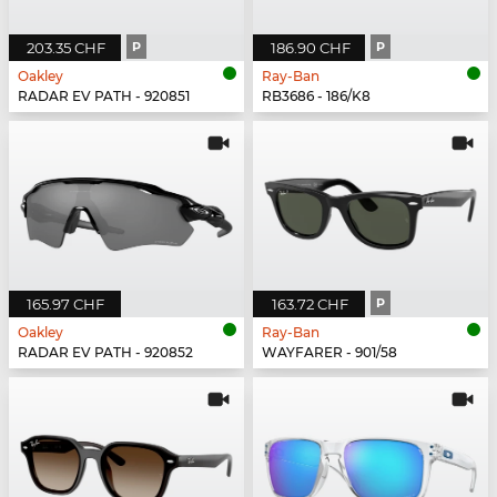
203.35 CHF
P
186.90 CHF
P
Oakley
Ray-Ban
RADAR EV PATH - 920851
RB3686 - 186/K8
165.97 CHF
163.72 CHF
P
Oakley
Ray-Ban
RADAR EV PATH - 920852
WAYFARER - 901/58