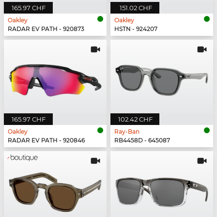
165.97 CHF
151.02 CHF
Oakley
Oakley
RADAR EV PATH - 920873
HSTN - 924207
165.97 CHF
102.42 CHF
Oakley
Ray-Ban
RADAR EV PATH - 920846
RB4458D - 645087