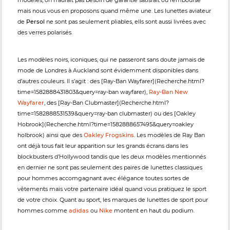
modèles, on n’aurait pas besoin de garantie satisfait ou remboursé
mais nous vous en proposons quand même une. Les lunettes aviateur
de
Persol
ne sont pas seulement pliables, ells sont aussi livrées avec
des verres polarisés.
Les modèles noirs, iconiques, qui ne passeront sans doute jamais de
mode de Londres à Auckland sont évidemment disponibles dans
d’autres couleurs. Il s’agit : des [Ray-Ban Wayfarer](Recherche.html?
time=1582888431803&query=ray-ban wayfarer),
Ray-Ban New
Wayfarer
, des [Ray-Ban Clubmaster](Recherche.html?
time=1582888531539&query=ray-ban clubmaster) ou des [Oakley
Hobrook](Recherche.html?time=1582888657495&query=oakley
holbrook) ainsi que des
Oakley Frogskins
. Les modèles de Ray Ban
ont déjà tous fait leur apparition sur les grands écrans dans les
blockbusters d’Hollywood tandis que les deux modèles mentionnés
en dernier ne sont pas seulement des paires de lunettes classiques
pour hommes accomgagnant avec élégance toutes sortes de
vêtements mais votre partenaire idéal quand vous pratiquez le sport
de votre choix. Quant au sport, les marques de lunettes de sport pour
hommes comme
adidas
ou
Nike
montent en haut du podium.