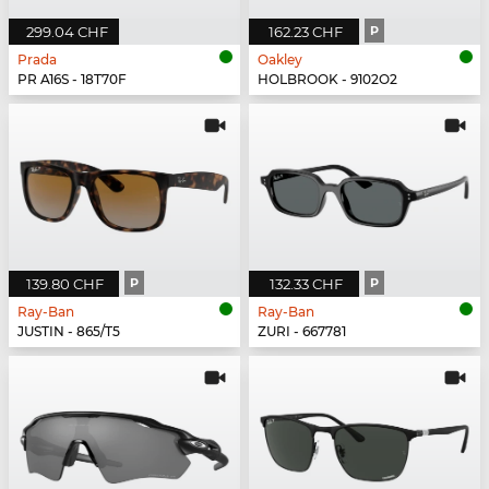
299.04 CHF
162.23 CHF
P
Prada
Oakley
PR A16S - 18T70F
HOLBROOK - 9102O2
139.80 CHF
P
132.33 CHF
P
Ray-Ban
Ray-Ban
JUSTIN - 865/T5
ZURI - 667781