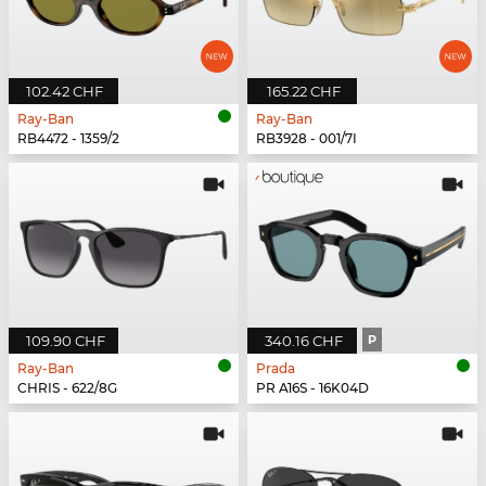
102.42 CHF
165.22 CHF
Ray-Ban
Ray-Ban
RB4472 - 1359/2
RB3928 - 001/7I
109.90 CHF
340.16 CHF
P
Ray-Ban
Prada
CHRIS - 622/8G
PR A16S - 16K04D