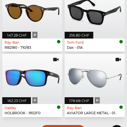
147.28 CHF
P
216.80 CHF
Ray-Ban
Tom Ford
RB2180 - 710/83
Dax - 01A
162.23 CHF
P
178.68 CHF
P
Oakley
Ray-Ban
HOLBROOK - 9102F0
AVIATOR LARGE METAL - 019/W3