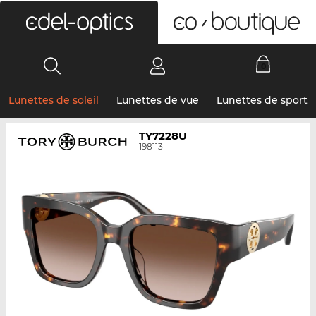
0
Lunettes de soleil
Lunettes de vue
Lunettes de sport
TY7228U
198113