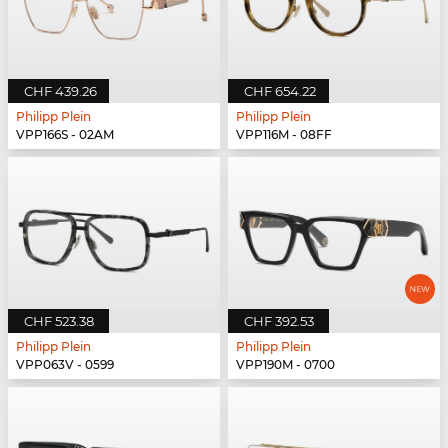
CHF 439.26
CHF 654.22
Philipp Plein
Philipp Plein
VPP166S - 02AM
VPP116M - 08FF
CHF 523.38
CHF 392.53
Philipp Plein
Philipp Plein
VPP063V - 0599
VPP190M - 0700