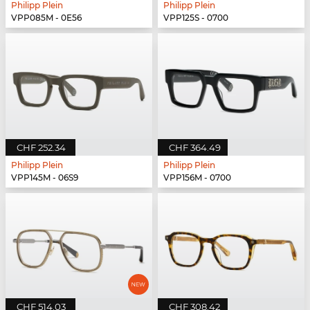
Philipp Plein
Philipp Plein
VPP085M - 0E56
VPP125S - 0700
CHF 252.34
CHF 364.49
Philipp Plein
Philipp Plein
VPP145M - 06S9
VPP156M - 0700
CHF 514.03
CHF 308.42