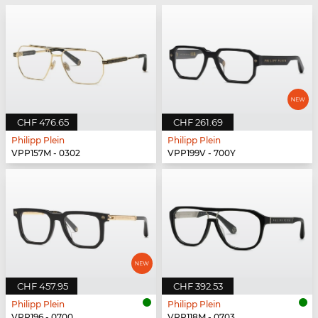
CHF 476.65
CHF 261.69
Philipp Plein
Philipp Plein
VPP157M - 0302
VPP199V - 700Y
CHF 457.95
CHF 392.53
Philipp Plein
Philipp Plein
VPP196 - 0700
VPP118M - 0703