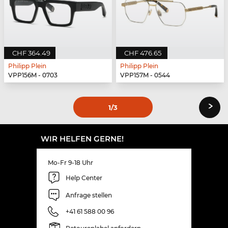
CHF 364.49
CHF 476.65
Philipp Plein
Philipp Plein
VPP156M - 0703
VPP157M - 0544
›
1
/3
WIR HELFEN GERNE!
Mo-Fr 9-18 Uhr
Help Center
Anfrage stellen
+41 61 588 00 96