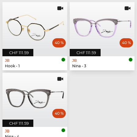
40 %
40 %
CHF 111.59
CHF 111.59
JB
JB
Hook - 1
Nina - 3
40 %
CHF 111.59
JB
Nina - 4