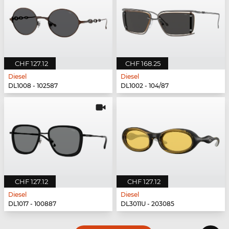
CHF 127.12
CHF 168.25
Diesel
Diesel
DL1008 - 102587
DL1002 - 104/87
CHF 127.12
CHF 127.12
Diesel
Diesel
DL1017 - 100887
DL3011U - 203085