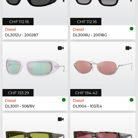
CHF 112.16
CHF 112.16
Diesel
Diesel
DL3012U - 200287
DL3006U - 20018G
CHF 153.29
CHF 194.42
Diesel
Diesel
DL3001 - 506/6V
DL1004 - 103/E4