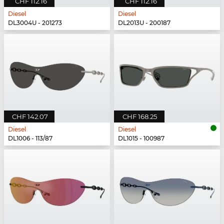
CHF 112.16
CHF 112.16
Diesel
Diesel
DL3004U - 201273
DL2013U - 200187
CHF 142.07
CHF 168.25
Diesel
Diesel
DL1006 - 113/87
DL1015 - 100987