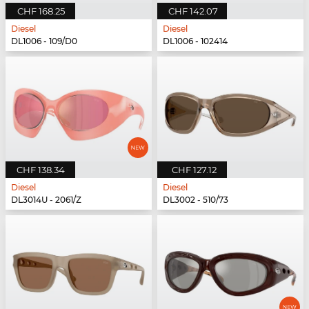
CHF 168.25
CHF 142.07
Diesel
Diesel
DL1006 - 109/D0
DL1006 - 102414
CHF 138.34
CHF 127.12
Diesel
Diesel
DL3014U - 2061/Z
DL3002 - 510/73