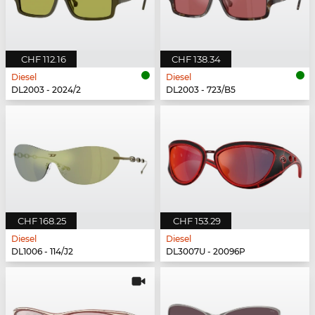
CHF 112.16
CHF 138.34
Diesel
Diesel
DL2003 - 2024/2
DL2003 - 723/B5
CHF 168.25
CHF 153.29
Diesel
Diesel
DL1006 - 114/J2
DL3007U - 20096P