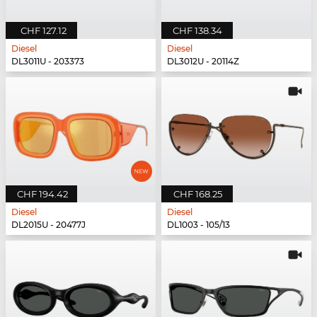
CHF 127.12
CHF 138.34
Diesel
Diesel
DL3011U - 203373
DL3012U - 20114Z
CHF 194.42
CHF 168.25
Diesel
Diesel
DL2015U - 20477J
DL1003 - 105/13