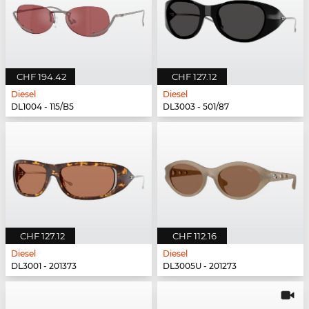
CHF 194.42
CHF 127.12
Diesel
Diesel
DL1004 - 115/B5
DL3003 - 501/87
CHF 127.12
CHF 112.16
Diesel
Diesel
DL3001 - 201373
DL3005U - 201273