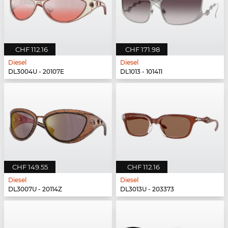
CHF 112.16
CHF 171.98
Diesel
Diesel
DL3004U - 20107E
DL1013 - 101411
CHF 149.55
CHF 112.16
Diesel
Diesel
DL3007U - 20114Z
DL3013U - 203373