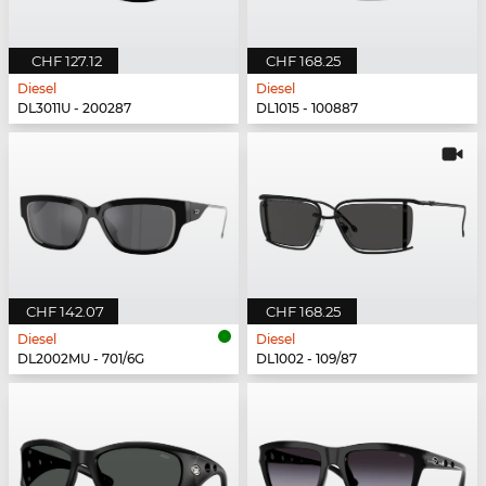
CHF 127.12
CHF 168.25
Diesel
Diesel
DL3011U - 200287
DL1015 - 100887
CHF 142.07
CHF 168.25
Diesel
Diesel
DL2002MU - 701/6G
DL1002 - 109/87