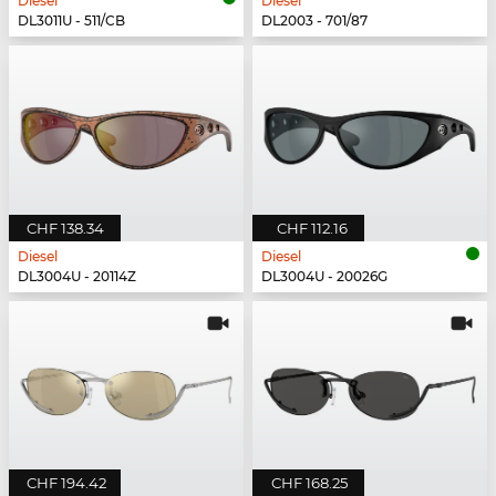
Diesel
Diesel
DL3011U - 511/CB
DL2003 - 701/87
CHF 138.34
CHF 112.16
Diesel
Diesel
DL3004U - 20114Z
DL3004U - 20026G
CHF 194.42
CHF 168.25