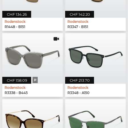
CHF 134.26
CHF 142.20
Rodenstock
Rodenstock
R1448 - B151
R3347 - B151
CHF 158.09
P
CHF 213.70
Rodenstock
Rodenstock
R3338 - B445
R3348 - A150