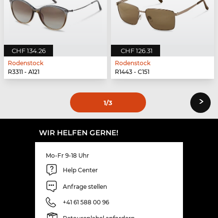
CHF 134.26
CHF 126.31
Rodenstock
Rodenstock
R3311 - A121
R1443 - C151
›
1
/3
WIR HELFEN GERNE!
Mo-Fr 9-18 Uhr
Help Center
Anfrage stellen
+41 61 588 00 96