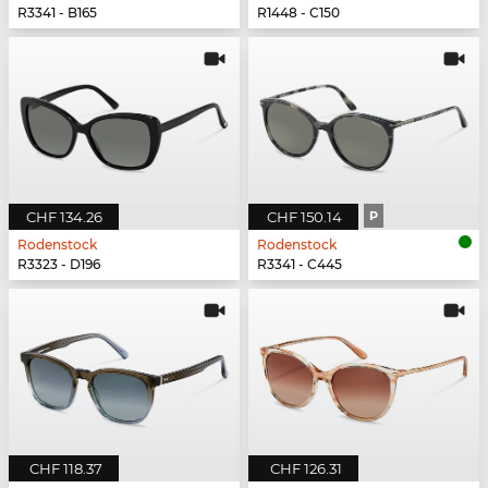
R3341 - B165
R1448 - C150
CHF 134.26
CHF 150.14
P
Rodenstock
Rodenstock
R3323 - D196
R3341 - C445
CHF 118.37
CHF 126.31