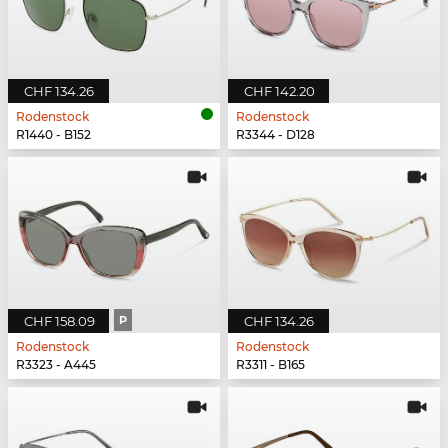
CHF 134.26
CHF 142.20
Rodenstock
Rodenstock
R1440 - B152
R3344 - D128
CHF 158.09
P
CHF 134.26
Rodenstock
Rodenstock
R3323 - A445
R3311 - B165