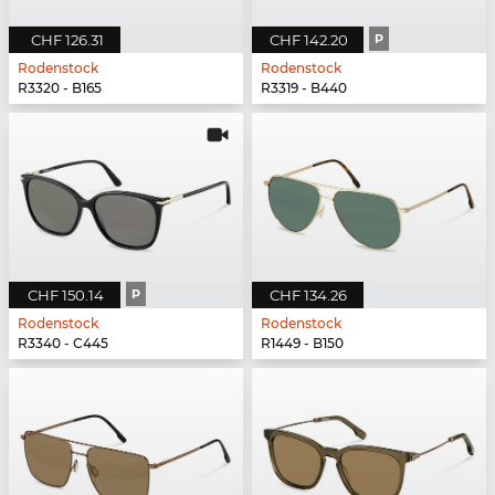
CHF 126.31
CHF 142.20
P
Rodenstock
Rodenstock
R3320 - B165
R3319 - B440
CHF 150.14
P
CHF 134.26
Rodenstock
Rodenstock
R3340 - C445
R1449 - B150