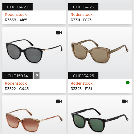
CHF 134.26
CHF 134.26
Rodenstock
Rodenstock
R3338 - A165
R3311 - D123
CHF 150.14
P
CHF 134.26
Rodenstock
Rodenstock
R3322 - C445
R3323 - E151