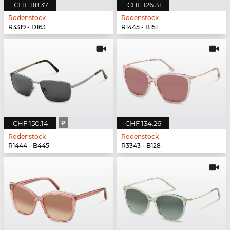
CHF 118.37
CHF 126.31
Rodenstock
Rodenstock
R3319 - D163
R1445 - B151
CHF 150.14
P
CHF 134.26
Rodenstock
Rodenstock
R1444 - B445
R3343 - B128