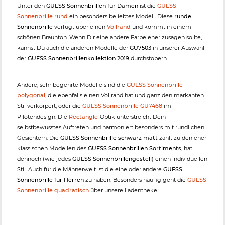
Unter den
GUESS Sonnenbrillen für Damen
ist die
GUESS
Sonnenbrille rund
ein besonders beliebtes Modell. Diese
runde
Sonnenbrille
verfügt über einen
Vollrand
und kommt in einem
schönen Braunton. Wenn Dir eine andere Farbe eher zusagen sollte,
kannst Du auch die anderen Modelle der
GU7503
in unserer Auswahl
der
GUESS Sonnenbrillenkollektion 2019
durchstöbern.
Andere, sehr begehrte Modelle sind die
GUESS Sonnenbrille
polygonal
, die ebenfalls einen Vollrand hat und ganz den markanten
Stil verkörpert, oder die
GUESS Sonnenbrille GU7468
im
Pilotendesign. Die
Rectangle
-Optik unterstreicht Dein
selbstbewusstes Auftreten und harmoniert besonders mit rundlichen
Gesichtern. Die
GUESS Sonnenbrille schwarz matt
zählt zu den eher
klassischen Modellen des
GUESS Sonnenbrillen Sortiments
, hat
dennoch (wie jedes
GUESS Sonnenbrillengestell
) einen individuellen
Stil. Auch für die Männerwelt ist die eine oder andere
GUESS
Sonnenbrille für Herren
zu haben. Besonders häufig geht die
GUESS
Sonnenbrille quadratisch
über unsere Ladentheke.