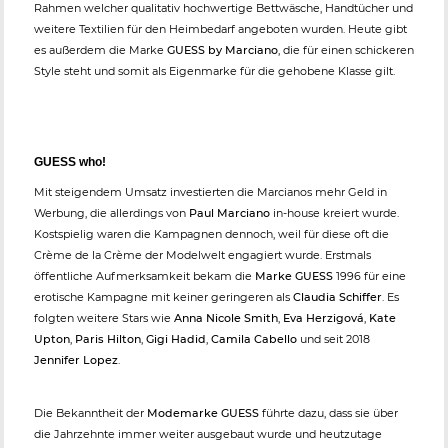
Rahmen welcher qualitativ hochwertige Bettwäsche, Handtücher und
weitere Textilien für den Heimbedarf angeboten wurden. Heute gibt
es außerdem die Marke
GUESS by Marciano
, die für einen schickeren
Style steht und somit als Eigenmarke für die gehobene Klasse gilt.
GUESS who!
Mit steigendem Umsatz investierten die Marcianos mehr Geld in
Werbung, die allerdings von
Paul Marciano
in-house kreiert wurde.
Kostspielig waren die Kampagnen dennoch, weil für diese oft die
Crème de la Crème der Modelwelt engagiert wurde. Erstmals
öffentliche Aufmerksamkeit bekam die
Marke GUESS
1996 für eine
erotische Kampagne mit keiner geringeren als
Claudia Schiffer
. Es
folgten weitere Stars wie
Anna Nicole Smith
,
Eva Herzigová
,
Kate
Upton
,
Paris Hilton
,
Gigi Hadid
,
Camila Cabello
und seit 2018
Jennifer Lopez
.
Die Bekanntheit der
Modemarke GUESS
führte dazu, dass sie über
die Jahrzehnte immer weiter ausgebaut wurde und heutzutage