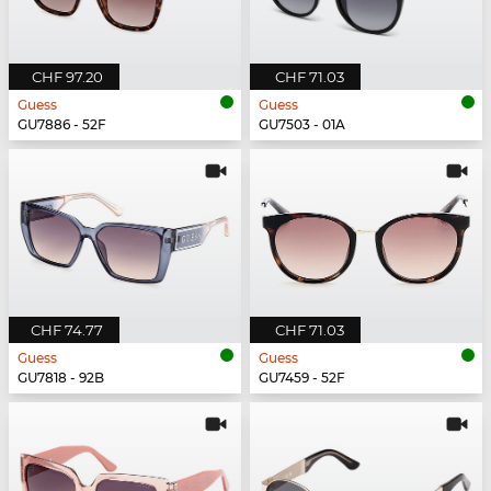
CHF 97.20
CHF 71.03
Guess
Guess
GU7886 - 52F
GU7503 - 01A
CHF 74.77
CHF 71.03
Guess
Guess
GU7818 - 92B
GU7459 - 52F