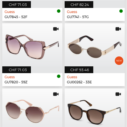
CHF 71.03
CHF 82.24
Guess
Guess
GU7845 - 52F
GU7741 - 57G
CHF 71.03
CHF 93.46
Guess
Guess
GU7820 - 59Z
GU00262 - 33E