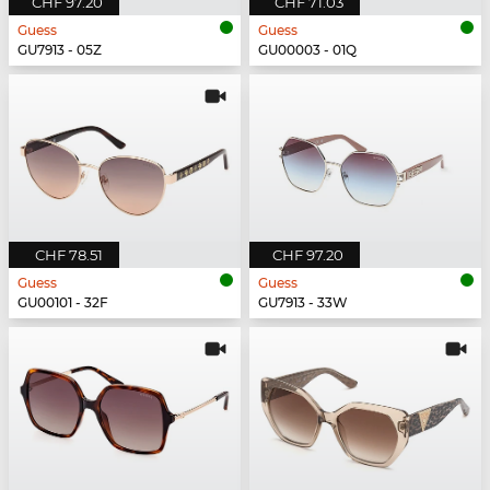
CHF 97.20
CHF 71.03
Guess
Guess
GU7913 - 05Z
GU00003 - 01Q
CHF 78.51
CHF 97.20
Guess
Guess
GU00101 - 32F
GU7913 - 33W