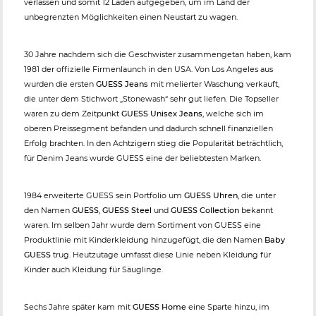
verlassen und somit 12 Läden aufgegeben, um im Land der
unbegrenzten Möglichkeiten einen Neustart zu wagen.
30 Jahre nachdem sich die Geschwister zusammengetan haben, kam
1981 der offizielle Firmenlaunch in den USA. Von Los Angeles aus
wurden die ersten
GUESS Jeans
mit melierter Waschung verkauft,
die unter dem Stichwort „Stonewash“ sehr gut liefen. Die Topseller
waren zu dem Zeitpunkt
GUESS Unisex Jeans
, welche sich im
oberen Preissegment befanden und dadurch schnell finanziellen
Erfolg brachten. In den Achtzigern stieg die Popularität beträchtlich,
für Denim Jeans wurde GUESS eine der beliebtesten Marken.
1984 erweiterte GUESS sein Portfolio um
GUESS Uhren
, die unter
den Namen
GUESS
,
GUESS Steel
und
GUESS Collection
bekannt
waren. Im selben Jahr wurde dem Sortiment von GUESS eine
Produktlinie mit Kinderkleidung hinzugefügt, die den Namen
Baby
GUESS
trug. Heutzutage umfasst diese Linie neben Kleidung für
Kinder auch Kleidung für Säuglinge.
Sechs Jahre später kam mit
GUESS Home
eine Sparte hinzu, im