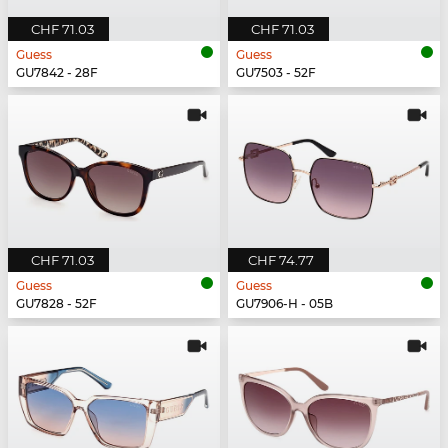
CHF 71.03
CHF 71.03
Guess
Guess
GU7842 - 28F
GU7503 - 52F
CHF 71.03
CHF 74.77
Guess
Guess
GU7828 - 52F
GU7906-H - 05B