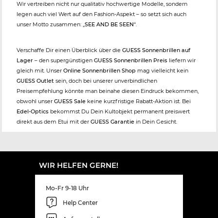
Wir vertreiben nicht nur qualitativ hochwertige Modelle, sondern
legen auch viel Wert auf den Fashion-Aspekt – so setzt sich auch
unser Motto zusammen: „
SEE AND BE SEEN
“.
Verschaffe Dir einen Überblick über die
GUESS Sonnenbrillen auf
Lager
– den supergünstigen
GUESS Sonnenbrillen Preis
liefern wir
gleich mit. Unser
Online Sonnenbrillen Shop
mag vielleicht kein
GUESS Outlet
sein, doch bei unserer unverbindlichen
Preisempfehlung könnte man beinahe diesen Eindruck bekommen,
obwohl unser
GUESS Sale
keine kurzfristige Rabatt-Aktion ist. Bei
Edel-Optics
bekommst Du Dein Kultobjekt permanent preiswert
direkt aus dem Etui mit der
GUESS Garantie
in Dein Gesicht.
WIR HELFEN GERNE!
Mo-Fr 9-18 Uhr
Help Center