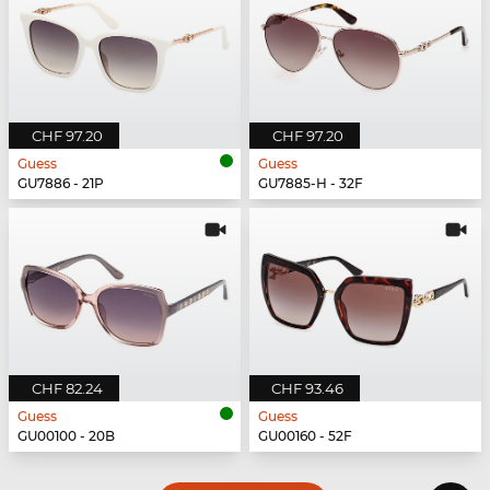
CHF 97.20
CHF 97.20
Guess
Guess
GU7886 - 21P
GU7885-H - 32F
CHF 82.24
CHF 93.46
Guess
Guess
GU00100 - 20B
GU00160 - 52F