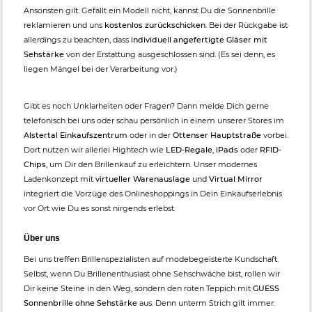
Ansonsten gilt: Gefällt ein Modell nicht, kannst Du die Sonnenbrille
reklamieren und uns
kostenlos zurückschicken
. Bei der Rückgabe ist
allerdings zu beachten, dass
individuell angefertigte Gläser mit
Sehstärke
von der Erstattung ausgeschlossen sind. (Es sei denn, es
liegen Mängel bei der Verarbeitung vor.)
Gibt es noch Unklarheiten oder Fragen? Dann melde Dich gerne
telefonisch bei uns oder schau persönlich in einem unserer Stores im
Alstertal Einkaufszentrum
oder in der
Ottenser Hauptstraße
vorbei.
Dort nutzen wir allerlei Hightech wie
LED-Regale
,
iPads
oder
RFID-
Chips
, um Dir den Brillenkauf zu erleichtern. Unser modernes
Ladenkonzept mit
virtueller Warenauslage
und
Virtual Mirror
integriert die Vorzüge des Onlineshoppings in Dein Einkaufserlebnis
vor Ort wie Du es sonst nirgends erlebst.
Über uns
Bei uns treffen Brillenspezialisten auf modebegeisterte Kundschaft.
Selbst, wenn Du Brillenenthusiast ohne Sehschwäche bist, rollen wir
Dir keine Steine in den Weg, sondern den roten Teppich mit
GUESS
Sonnenbrille ohne Sehstärke
aus. Denn unterm Strich gilt immer: