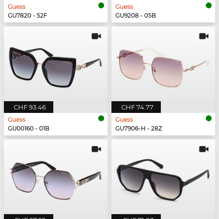
Guess
Guess
GU7820 - 52F
GU9208 - 05B
CHF 93.46
CHF 74.77
Guess
Guess
GU00160 - 01B
GU7906-H - 28Z