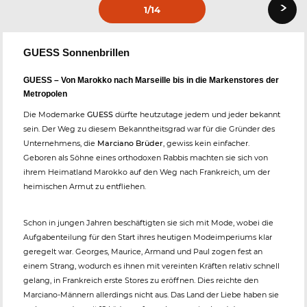
›
1
/14
GUESS Sonnenbrillen
GUESS – Von Marokko nach Marseille bis in die Markenstores der
Metropolen
Die Modemarke
GUESS
dürfte heutzutage jedem und jeder bekannt
sein. Der Weg zu diesem Bekanntheitsgrad war für die Gründer des
Unternehmens, die
Marciano Brüder
, gewiss kein einfacher.
Geboren als Söhne eines orthodoxen Rabbis machten sie sich von
ihrem Heimatland Marokko auf den Weg nach Frankreich, um der
heimischen Armut zu entfliehen.
Schon in jungen Jahren beschäftigten sie sich mit Mode, wobei die
Aufgabenteilung für den Start ihres heutigen Modeimperiums klar
geregelt war. Georges, Maurice, Armand und Paul zogen fest an
einem Strang, wodurch es ihnen mit vereinten Kräften relativ schnell
gelang, in Frankreich erste Stores zu eröffnen. Dies reichte den
Marciano-Männern allerdings nicht aus. Das Land der Liebe haben sie