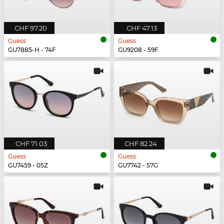
CHF 97.20
CHF 47.13
Guess
Guess
GU7885-H - 74F
GU9208 - 59F
CHF 71.03
CHF 82.24
Guess
Guess
GU7459 - 05Z
GU7742 - 57G