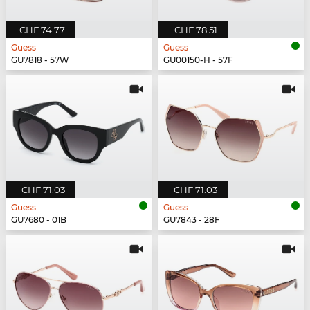
CHF 74.77
CHF 78.51
Guess
Guess
GU7818 - 57W
GU00150-H - 57F
CHF 71.03
CHF 71.03
Guess
Guess
GU7680 - 01B
GU7843 - 28F