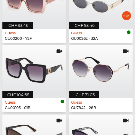
CHF 93.46
CHF 93.46
Guess
Guess
GU00200 - 72F
GU00262 - 32A
CHF 104.68
CHF 71.03
Guess
Guess
GU00103 - 01B
GU7842 - 28B