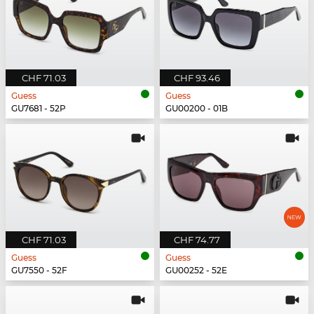
CHF 71.03
CHF 93.46
Guess
Guess
GU7681 - 52P
GU00200 - 01B
CHF 71.03
CHF 74.77
Guess
Guess
GU7550 - 52F
GU00252 - 52E