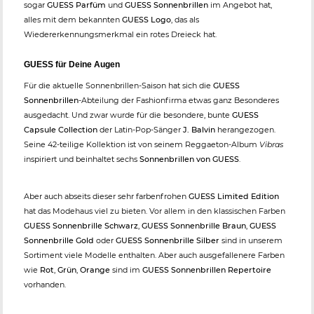
sogar
GUESS Parfüm
und
GUESS Sonnenbrillen
im Angebot hat,
alles mit dem bekannten
GUESS Logo
, das als
Wiedererkennungsmerkmal ein rotes Dreieck hat.
GUESS für Deine Augen
Für die aktuelle Sonnenbrillen-Saison hat sich die
GUESS
Sonnenbrillen
-Abteilung der Fashionfirma etwas ganz Besonderes
ausgedacht. Und zwar wurde für die besondere, bunte
GUESS
Capsule Collection
der Latin-Pop-Sänger
J. Balvin
herangezogen.
Seine 42-teilige Kollektion ist von seinem Reggaeton-Album
Vibras
inspiriert und beinhaltet sechs
Sonnenbrillen von GUESS
.
Aber auch abseits dieser sehr farbenfrohen
GUESS Limited Edition
hat das Modehaus viel zu bieten. Vor allem in den klassischen Farben
GUESS Sonnenbrille Schwarz
,
GUESS Sonnenbrille Braun
,
GUESS
Sonnenbrille Gold
oder
GUESS Sonnenbrille Silber
sind in unserem
Sortiment viele Modelle enthalten. Aber auch ausgefallenere Farben
wie
Rot
,
Grün
,
Orange
sind im
GUESS Sonnenbrillen Repertoire
vorhanden.