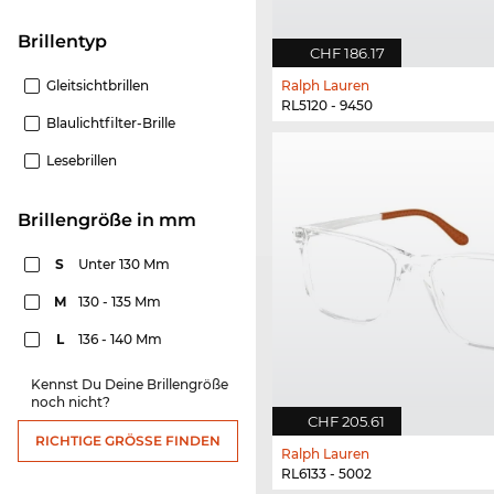
Brillentyp
CHF 186.17
Gleitsichtbrillen
Ralph Lauren
RL5120 - 9450
Blaulichtfilter-Brille
Lesebrillen
Brillengröße in mm
S
Unter 130 Mm
M
130 - 135 Mm
L
136 - 140 Mm
Kennst Du Deine Brillengröße
noch nicht?
CHF 205.61
RICHTIGE GRÖSSE FINDEN
Ralph Lauren
RL6133 - 5002