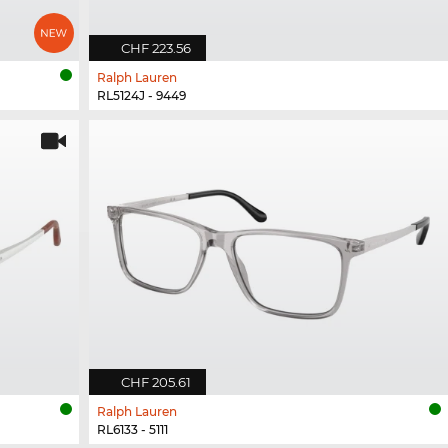
CHF 223.56
Ralph Lauren
RL5124J - 9449
CHF 205.61
Ralph Lauren
RL6133 - 5111