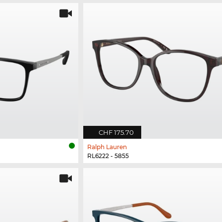
CHF 175.70
Ralph Lauren
RL6222 - 5855