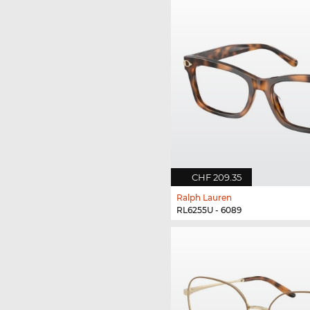
CHF 209.35
Ralph Lauren
RL6255U - 6089