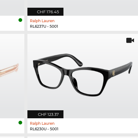
CHF 176.45
Ralph Lauren
RL6237U - 5001
CHF 123.37
Ralph Lauren
RL6230U - 5001