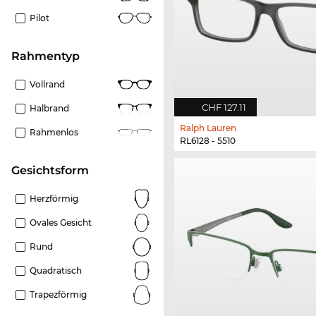
Pilot
Rahmentyp
Vollrand
CHF 127.11
Halbrand
Ralph Lauren
Rahmenlos
RL6128 - 5510
Gesichtsform
Herzförmig
Ovales Gesicht
Rund
Quadratisch
Trapezförmig