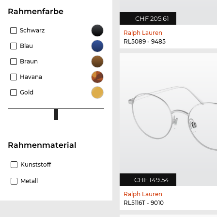
Rahmenfarbe
CHF 205.61
Schwarz
Ralph Lauren
RL5089 - 9485
Blau
Braun
Havana
Gold
Rahmenmaterial
Kunststoff
CHF 149.54
Metall
Ralph Lauren
RL5116T - 9010