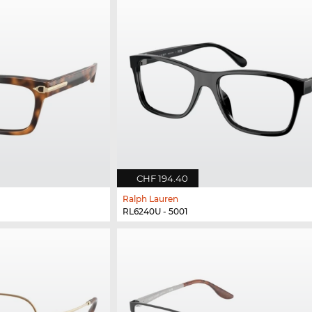
CHF 194.40
Ralph Lauren
RL6240U - 5001