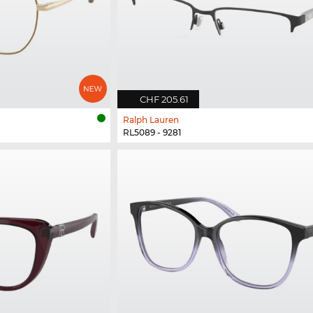
CHF 205.61
Ralph Lauren
RL5089 - 9281