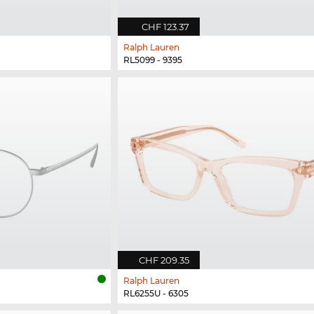
CHF 123.37
Ralph Lauren
RL5099 - 9395
CHF 209.35
Ralph Lauren
RL6255U - 6305