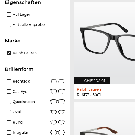
Eigenschaften
Auf Lager
Virtuelle Anprobe
Marke
Ralph Lauren
Brillenform
CHF 205.61
Rechteck
Ralph Lauren
Cat-Eye
RL6133 - 5001
Quadratisch
Oval
Rund
Irregulär