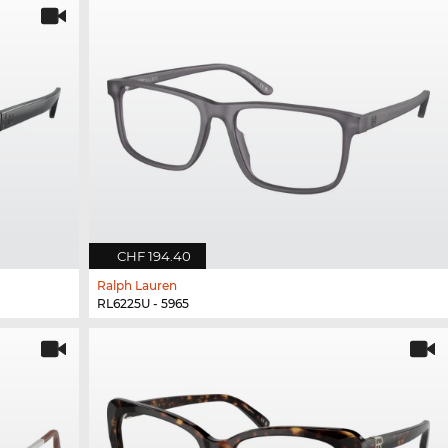
CHF 194.40
Ralph Lauren
RL6225U - 5965