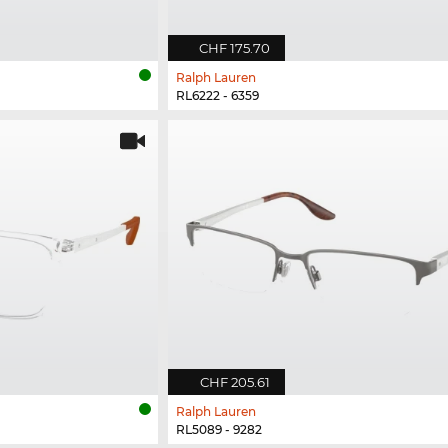
CHF 175.70
Ralph Lauren
RL6222 - 6359
CHF 205.61
Ralph Lauren
RL5089 - 9282