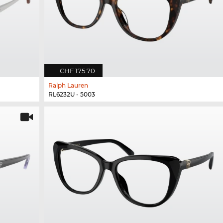
CHF 175.70
Ralph Lauren
RL6232U - 5003