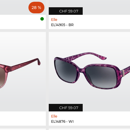
28 %
CHF 59.07
Elle
EL14905 - BR
CHF 59.07
Elle
EL14876 - WI