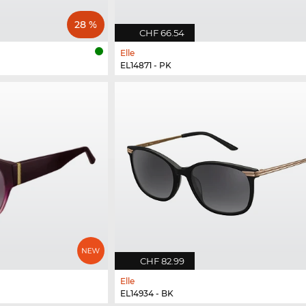
28 %
CHF 66.54
Elle
EL14871 - PK
CHF 82.99
Elle
EL14934 - BK