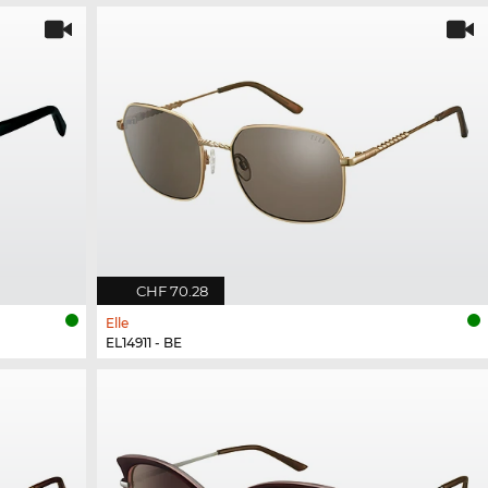
CHF 70.28
Elle
EL14911 - BE