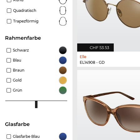
Quadratisch
Trapezförmig
Rahmenfarbe
CHF 53.53
Schwarz
Elle
Blau
EL14908 - GD
Braun
Gold
Grün
Glasfarbe
Glasfarbe Blau