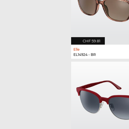
CHF 59.81
Elle
EL14924 - BR