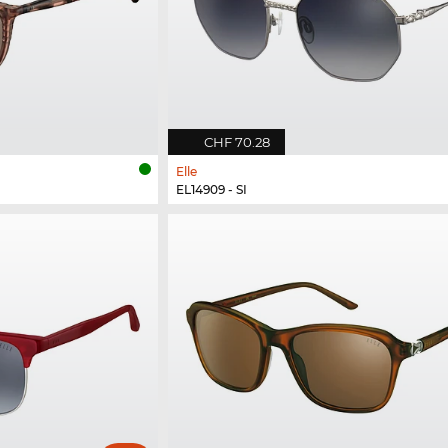
CHF 70.28
Elle
EL14909 - SI