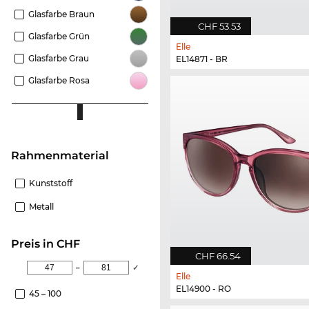
Glasfarbe Braun
CHF 53.53
Glasfarbe Grün
Elle
Glasfarbe Grau
EL14871 - BR
Glasfarbe Rosa
Rahmenmaterial
Kunststoff
Metall
Preis in CHF
CHF 66.54
–
✓
Elle
EL14900 - RO
45 – 100