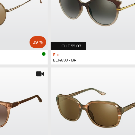
39 %
CHF 59.07
Elle
EL14899 - BR