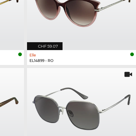
CHF 59.07
Elle
EL14899 - RO