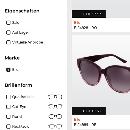
Eigenschaften
CHF 53.53
Sale
Elle
EL14928 - RO
Auf Lager
Virtuelle Anprobe
Marke
Elle
Brillenform
Quadratisch
Cat-Eye
CHF 81.50
Rund
Elle
EL14989 - RE
Rechteck