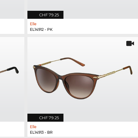
CHF 79.25
Elle
EL14912 - PK
CHF 79.25
Elle
EL14913 - BR