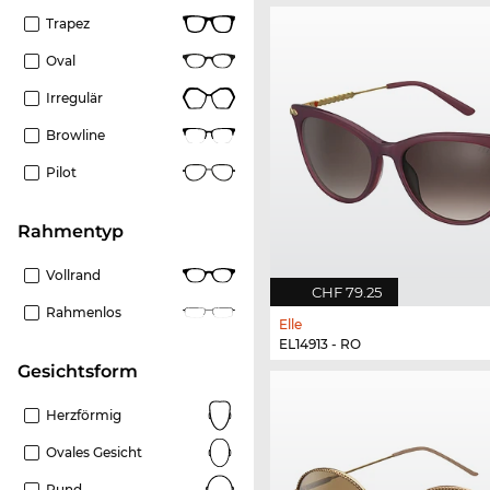
Trapez
Oval
Irregulär
Browline
Pilot
Rahmentyp
Vollrand
CHF 79.25
Rahmenlos
Elle
EL14913 - RO
Gesichtsform
Herzförmig
Ovales Gesicht
Rund