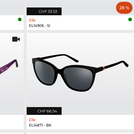
28 %
CHF 53.53
Elle
EL14906 - SI
CHF 66.54
Elle
EL14871 - BK