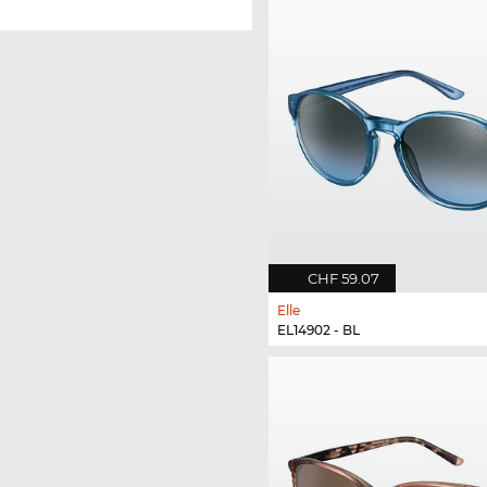
CHF 59.07
Elle
EL14902 - BL