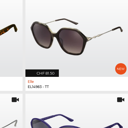
CHF 81.50
Elle
EL14983 - TT