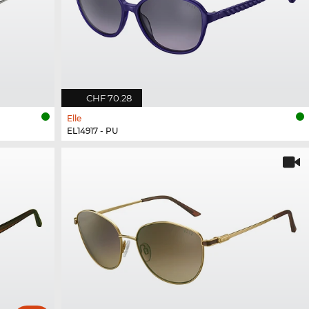
CHF 70.28
Elle
EL14917 - PU