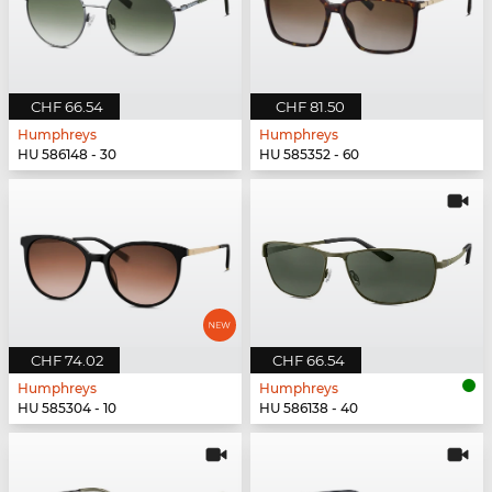
CHF 66.54
CHF 81.50
Humphreys
Humphreys
HU 586148 - 30
HU 585352 - 60
CHF 74.02
CHF 66.54
Humphreys
Humphreys
HU 585304 - 10
HU 586138 - 40