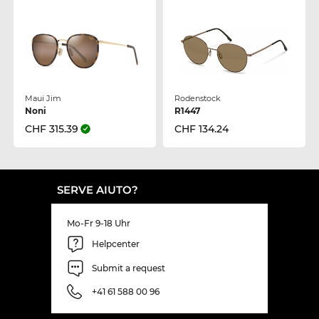
Maui Jim
Rodenstock
Noni
R1447
CHF 315.39
CHF 134.24
SERVE AIUTO?
Mo-Fr 9-18 Uhr
Helpcenter
Submit a request
+41 61 588 00 96