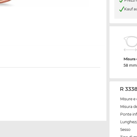
Prezzi
Kauf a
Misura d
58 mm
R 3338
Misure e 
Misura de
Ponte inf
Lunghezz
Sesso