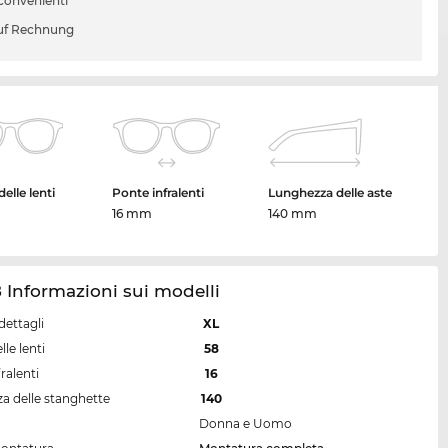
 convenienti
uf Rechnung
elle lenti
Ponte infralenti
Lunghezza delle aste
16 mm
140 mm
 Informazioni sui modelli
dettagli
XL
lle lenti
58
ralenti
16
a delle stanghette
140
Donna e Uomo