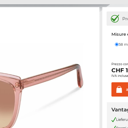
Pr
Misure 
58
Prezzo con
CHF
IVA inclusa
Vantag
Liefer