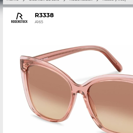
R3338
A165