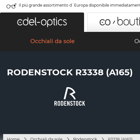
Il piú grande assortimento d´Europa disponibile immediatamen
Occhiali da sole
Oc
RODENSTOCK R3338 (A165)
Home
Occhiali da sole
Rodenstock
R3338 (A165)