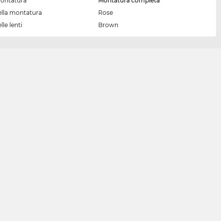
montatura
Montatura completa
ella montatura
Rose
lle lenti
Brown