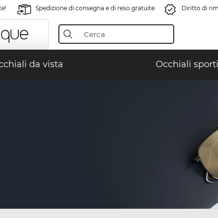
te!
Spedizione di consegna e di reso gratuite
Diritto di r
chiali da vista
Occhiali sporti