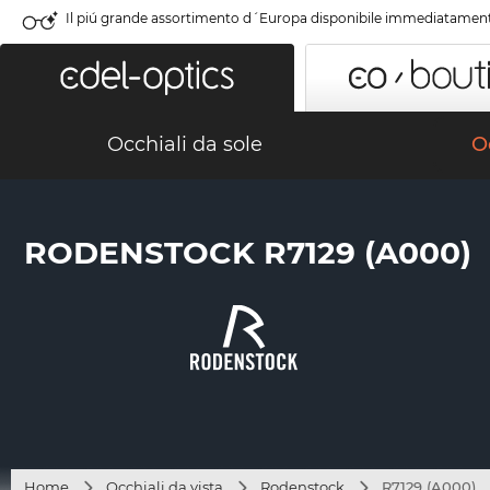
Il piú grande assortimento d´Europa disponibile immediatamen
Occhiali da sole
Oc
RODENSTOCK R7129 (A000)
Home
Occhiali da vista
Rodenstock
R7129 (A000)