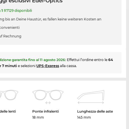
gi esclusivi Edel-Optics
a
1
R7129 disponibili
ung bis an Deine Haustür, es fallen keine weiteren Kosten an
 convenienti
uf Rechnung
izione garantita fino al
11 agosto 2026
:
Effettui l’ordine entro le
64
e 7 minuti
e selezioni
UPS-Express
alla cassa.
elle lenti
Ponte infralenti
Lunghezza delle aste
18 mm
145 mm