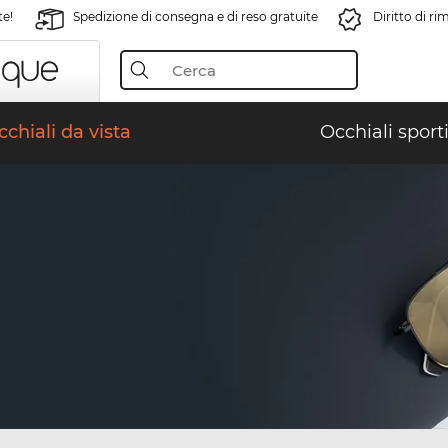
te!
Spedizione di consegna e di reso gratuite
Diritto di r
chiali da vista
Occhiali sporti