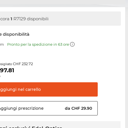
cora
1
R7129 disponibili
e disponibilità
 mm
Pronto per la spedizione in 63 ore
CHF 232.72
sigliato
197.81
.
aggiungi nel
carrello
Aggiungi
prescrizione
da CHF 29.90