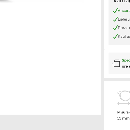
Vantag
Ancor
Liefer
Prezzi
Kauf a
Sped
ore 
Misura d
59 mm