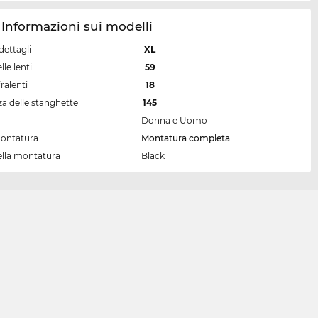
 Informazioni sui modelli
dettagli
XL
lle lenti
59
ralenti
18
a delle stanghette
145
Donna e Uomo
montatura
Montatura completa
ella montatura
Black