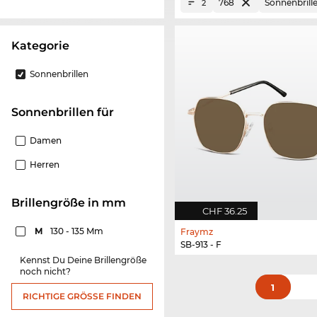
768
Sonnenbrill
2
Kategorie
Sonnenbrillen
Sonnenbrillen für
Damen
Herren
Brillengröße in mm
CHF 36.25
M
130 - 135 Mm
Fraymz
SB-913 - F
Kennst Du Deine Brillengröße
noch nicht?
1
RICHTIGE GRÖSSE FINDEN