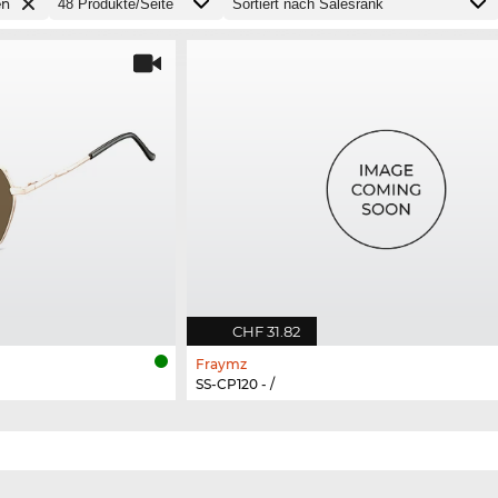
en
CHF 31.82
Fraymz
SS-CP120 - /