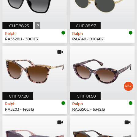
CHF 88.23
P
CHF 88.97
Ralph
Ralph
RA5328U - 5001T3
RA4148 - 900487
CHF 97.20
CHF 81.50
Ralph
Ralph
RA5203 - 146313
RA5350U - 634213