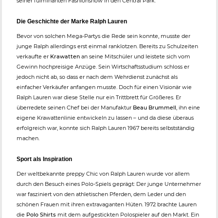
seiner fulminanten Fashionshow in den Central Park.
Die Geschichte der Marke Ralph Lauren
Bevor von solchen Mega-Partys die Rede sein konnte, musste der
junge Ralph allerdings erst einmal ranklotzen. Bereits zu Schulzeiten
verkaufte er
Krawatten
an seine Mitschüler und leistete sich vom
Gewinn hochpreisige Anzüge. Sein Wirtschaftsstudium schloss er
jedoch nicht ab, so dass er nach dem Wehrdienst zunächst als
einfacher Verkäufer anfangen musste. Doch für einen Visionär wie
Ralph Lauren war diese Stelle nur ein Trittbrett für Größeres. Er
überredete seinen Chef bei der Manufaktur
Beau Brummell
, ihn eine
eigene Krawattenlinie entwickeln zu lassen – und da diese überaus
erfolgreich war, konnte sich Ralph Lauren 1967 bereits selbstständig
machen.
Sport als Inspiration
Der weltbekannte preppy Chic von Ralph Lauren wurde vor allem
durch den Besuch eines Polo-Spiels geprägt: Der junge Unternehmer
war fasziniert von den athletischen Pferden, dem Leder und den
schönen Frauen mit ihren extravaganten Hüten. 1972 brachte Lauren
die
Polo Shirts
mit dem aufgestickten Polospieler auf den Markt. Ein