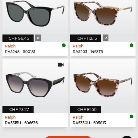
CHF 96.45
P
CHF 112.15
P
Ralph
Ralph
RA5248 - 500181
RA5203 - 1463T5
CHF 73.27
CHF 81.50
Ralph
Ralph
RA5315U - 606636
RA5330U - 605813