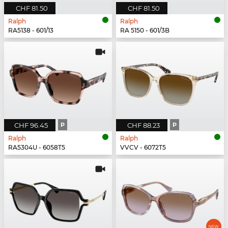
CHF 81.50
CHF 81.50
Ralph
Ralph
RA5138 - 601/13
RA 5150 - 601/3B
CHF 96.45
P
CHF 88.23
P
Ralph
Ralph
RA5304U - 6058T5
VVCV - 6072T5