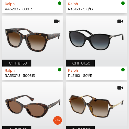
Ralph
Ralph
RA5203 - 109013
Ra5160 - 510/13
CHF 81.50
CHF 81.50
Ralph
Ralph
RA5301U - 500313
Ra5160 - 501/11