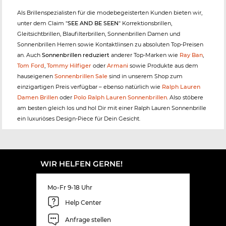
Als Brillenspezialisten für die modebegeisterten Kunden bieten wir,
unter dem Claim "
SEE AND BE SEEN
" Korrektionsbrillen,
Gleitsichtbrillen, Blaufilterbrillen, Sonnenbrillen Damen und
Sonnenbrillen Herren sowie Kontaktlinsen zu absoluten Top-Preisen
an. Auch
Sonnenbrillen reduziert
anderer Top-Marken wie
Ray Ban
,
Tom Ford
,
Tommy Hilfiger
oder
Armani
sowie Produkte aus dem
hauseigenen
Sonnenbrillen Sale
sind in unserem Shop zum
einzigartigen Preis verfügbar – ebenso natürlich wie
Ralph Lauren
Damen Brillen
oder
Polo Ralph Lauren Sonnenbrillen
. Also stöbere
am besten gleich los und hol Dir mit einer Ralph Lauren Sonnenbrille
ein luxuriöses Design-Piece für Dein Gesicht.
WIR HELFEN GERNE!
Mo-Fr 9-18 Uhr
Help Center
Anfrage stellen