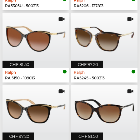
Ralph
Ralph
RA5305U - 500313
RA5206 - 137813
CHF 81.50
CHF 97.20
Ralph
Ralph
RA 5150 - 109013
RA5245 - 500313
CHF 97.20
CHF 81.50