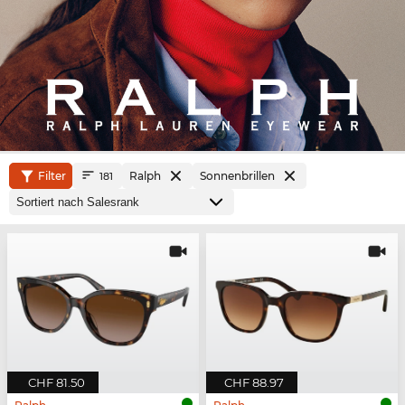
Filter
Ralph
Sonnenbrillen
181
CHF 81.50
CHF 88.97