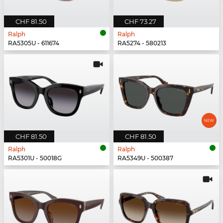
CHF 81.50
CHF 73.27
Ralph
Ralph
RA5305U - 611674
RA5274 - 580213
CHF 81.50
CHF 81.50
Ralph
Ralph
RA5301U - 50018G
RA5349U - 500387