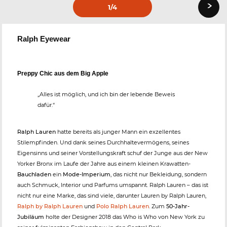
›
1
/4
Ralph Eyewear
Preppy Chic aus dem Big Apple
„Alles ist möglich, und ich bin der lebende Beweis
dafür.“
Ralph Lauren
hatte bereits als junger Mann ein exzellentes
Stilempfinden. Und dank seines Durchhaltevermögens, seines
Eigensinns und seiner Vorstellungskraft schuf der Junge aus der New
Yorker Bronx im Laufe der Jahre aus einem kleinen Krawatten-
Bauchladen
ein
Mode-Imperium
, das nicht nur Bekleidung, sondern
auch Schmuck, Interior und Parfums umspannt. Ralph Lauren – das ist
nicht nur eine Marke, das sind viele, darunter Lauren by Ralph Lauren,
Ralph by Ralph Lauren
und
Polo Ralph Lauren
. Zum
50-Jahr-
Jubiläum
holte der Designer 2018 das Who is Who von New York zu