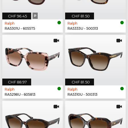
CHF 96.45
P
CHF 81.50
Ralph
Ralph
RA5301U - 6055T5
RA5333U - 500313
CHF 88.97
CHF 81.50
Ralph
Ralph
RA5298U - 605813
RA5310U - 500313