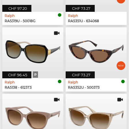
CHF 97.20
CHF 73.27
Ralph
Ralph
RA5319U - 50018G
RA5351U - 634068
CHF 96.45
P
CHF 73.27
Ralph
Ralph
RA5138 - 6123T3
RA5352U - 500373