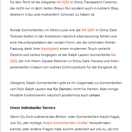
für den Teint ist die elegante
RA 5252
in Shiny Transparent Caramel,
die nicht nur in dem hellen Braun-Ton sondern auch in kühlem Blau,
sleekem Grau und markantem Schwarz zu haben ist.
Runde Sonnenbrillen im Retro-Look wie die
RA 5207
in Shiny Dark
Tortoise dürfen in der Kollektion natürlich ebensowenig fehlen wie
eine Neuinterpretation der runden Form, die der schmalen Metall-
Fassung dank ihrer
Kantigkeit
einen modernen Touch verleiht.
Dezent und zeitlos hingegen ist die Ralph Lauren Sonnenbrille
RA
5222
, die mit ihrem Square-Rahmen in Shiny Dark Havana und ihren
polarisierten Gläsern ein wahres Schmuckstück für die Ewigkeit ist.
Übrigens: Ralph Sonnenbrillen gibt es im Gegensatz zu Sonnenbrillen
von Polo Ralph Lauren
nur für Damen
, nicht für Herren. Aber einige
Modelle funktionieren natürlich problemlos auch
unisex
.
Unser individueller Service
Wenn Du Dich während des Brillen- oder Sonnenbrillen-Kaufs fragst,
wie Du „die richtige
Ralph Sonnenbrillen Größe
" herausfinden
kannst, oder andere Fragen hast, komm jederzeit auf uns zu, ob mit