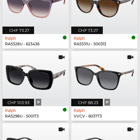
CHF 73.27
CHF 73.27
Ralph
Ralph
RA5328U - 623436
RA5331U - 500313
CHF 103.93
P
CHF 88.23
P
Ralph
Ralph
RA5298U - 5001T3
VVCV - 6037T3