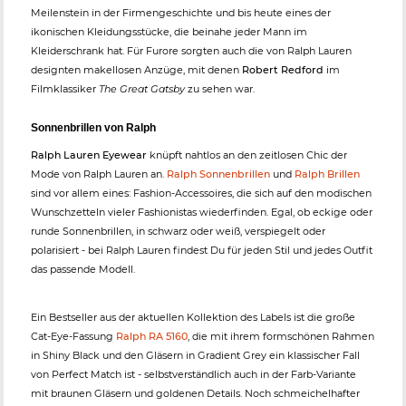
Meilenstein in der Firmengeschichte und bis heute eines der
ikonischen Kleidungsstücke, die beinahe jeder Mann im
Kleiderschrank hat. Für Furore sorgten auch die von Ralph Lauren
designten makellosen Anzüge, mit denen
Robert Redford
im
Filmklassiker
The Great Gatsby
zu sehen war.
Sonnenbrillen von Ralph
Ralph Lauren Eyewear
knüpft nahtlos an den zeitlosen Chic der
Mode von Ralph Lauren an.
Ralph Sonnenbrillen
und
Ralph Brillen
sind vor allem eines: Fashion-Accessoires, die sich auf den modischen
Wunschzetteln vieler Fashionistas wiederfinden. Egal, ob eckige oder
runde Sonnenbrillen, in schwarz oder weiß, verspiegelt oder
polarisiert - bei Ralph Lauren findest Du für jeden Stil und jedes Outfit
das passende Modell.
Ein Bestseller aus der aktuellen Kollektion des Labels ist die große
Cat-Eye-Fassung
Ralph RA 5160
, die mit ihrem formschönen Rahmen
in Shiny Black und den Gläsern in Gradient Grey ein klassischer Fall
von Perfect Match ist - selbstverständlich auch in der Farb-Variante
mit braunen Gläsern und goldenen Details. Noch schmeichelhafter