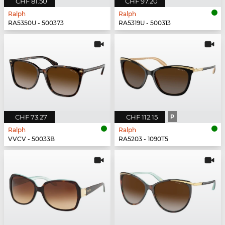
CHF 81.50
CHF 97.20
Ralph
Ralph
RA5350U - 500373
RA5319U - 500313
CHF 73.27
CHF 112.15
P
Ralph
Ralph
VVCV - 50033B
RA5203 - 1090T5