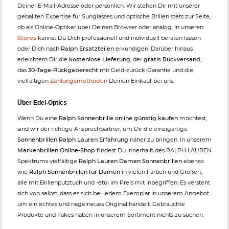
Deiner E-Mail-Adresse oder persönlich. Wir stehen Dir mit unserer
geballten Expertise für Sunglasses und optische Brillen stets zur Seite,
ob als Online-Optiker über Deinen Browser oder analog. In unseren
Stores
kannst Du Dich professionell und individuell beraten lassen
oder Dich nach
Ralph Ersatzteilen
erkundigen. Darüber hinaus
erleichtern Dir die
kostenlose Lieferung
, der
gratis Rückversand
,
das
30-Tage-Rückgaberecht
mit Geld-zurück-Garantie und die
vielfältigen
Zahlungsmethoden
Deinen Einkauf bei uns.
Über Edel-Optics
Wenn Du eine
Ralph Sonnenbrille online günstig kaufen
möchtest,
sind wir der richtige Ansprechpartner, um Dir die einzigartige
Sonnenbrillen Ralph Lauren Erfahrung
näher zu bringen. In unserem
Markenbrillen Online-Shop
findest Du innerhalb des RALPH LAUREN
Spektrums vielfältige
Ralph Lauren Damen Sonnenbrillen
ebenso
wie
Ralph Sonnenbrillen für Damen
in vielen Farben und Größen,
alle mit Brillenputztuch und -etui im Preis mit inbegriffen. Es versteht
sich von selbst, dass es sich bei jedem Exemplar in unserem Angebot
um ein echtes und nagelneues Original handelt. Gebrauchte
Produkte und Fakes haben in unserem Sortiment nichts zu suchen.