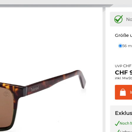
N
Größe u
56
CHF 
UVP
CHF
inkl. MwSt
Exklus
Noch
1