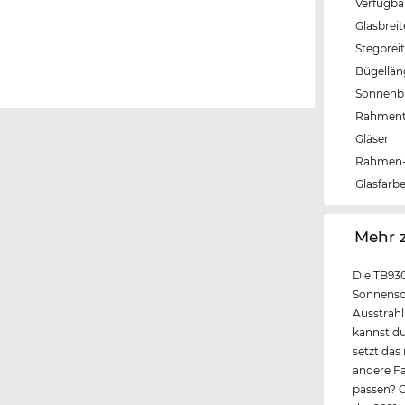
Verfügba
Glasbrei
Stegbrei
Bügellä
Sonnenbri
Rahmen
Gläser
Rahmen-
Glasfarb
‌Mehr 
Die TB930
Sonnensch
Ausstrahl
kannst du
setzt das
andere Fa
passen? C