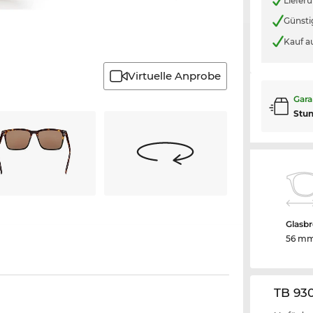
Liefer
Günsti
Kauf a
Virtuelle Anprobe
Gara
Stu
Glasbr
56 m
TB 93