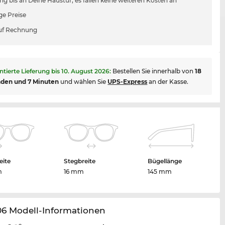
ung bis an Deine Haustür, es fallen keine weiteren Kosten an
ge Preise
uf Rechnung
ntierte Lieferung bis
10. August 2026
:
Bestellen Sie innerhalb von
18
nden und 7 Minuten
und wählen Sie
UPS-Express
an der Kasse.
eite
Stegbreite
Bügellänge
m
16 mm
145 mm
06 Modell-Informationen