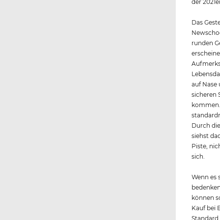
der 2021e
Das Gestel
Newschool
runden Ge
erscheine
Aufmerks
Lebensda
auf Nase 
sicheren 
kommen. D
standardm
Durch die
siehst da
Piste, ni
sich.
Wenn es s
bedenkenl
können so
Kauf bei 
Standard i