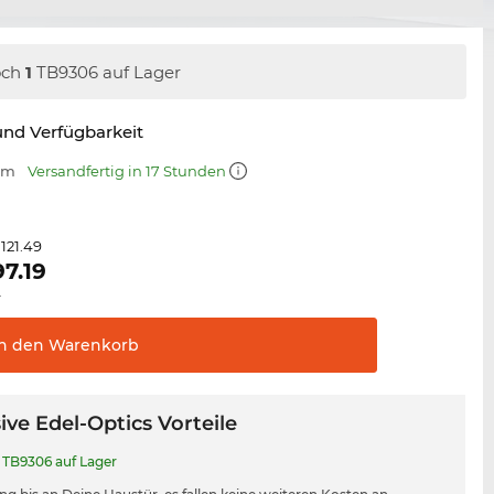
och
1
TB9306 auf Lager
nd Verfügbarkeit
 mm
Versandfertig in 17 Stunden
121.49
97.19
.
In den
Warenkorb
ive Edel-Optics Vorteile
TB9306 auf Lager