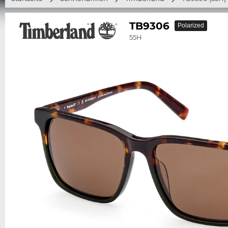
TB9306
Polarized
55H