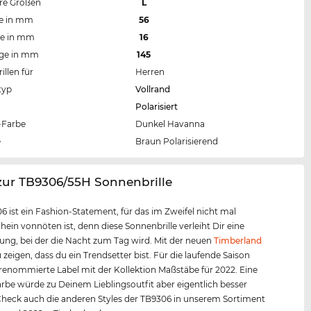
re Größen
L
te in mm
56
te in mm
16
nge in mm
145
llen für
Herren
typ
Vollrand
Polarisiert
Farbe
Dunkel Havanna
e
Braun Polarisierend
zur TB9306/55H Sonnenbrille
6 ist ein Fashion-Statement, für das im Zweifel nicht mal
ein vonnöten ist, denn diese Sonnenbrille verleiht Dir eine
ung, bei der die Nacht zum Tag wird. Mit der neuen
Timberland
 zeigen, dass du ein Trendsetter bist. Für die laufende Saison
 renommierte Label mit der Kollektion Maßstäbe für 2022. Eine
rbe würde zu Deinem Lieblingsoutfit aber eigentlich besser
heck auch die anderen Styles der TB9306 in unserem Sortiment