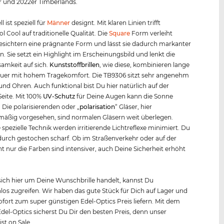
r und 2022er Timberlands.
l ist speziell für
Männer
designt. Mit klaren Linien trifft
 Cool auf traditionelle Qualität. Die
Square
Form verleiht
sichtern eine prägnante Form und lässt sie dadurch markanter
n. Sie setzt ein Highlight im Erscheinungsbild und lenkt die
amkeit auf sich.
Kunststof
f
brillen
, wie diese, kombinieren lange
uer mit hohem Tragekomfort. Die TB9306 sitzt sehr angenehm
und Ohren. Auch funktional bist Du hier natürlich auf der
Seite. Mit 100%
UV-Schutz
für Deine Augen kann die Sonne
ie polarisierenden oder „
polarisation
“ Gläser, hier
äßig vorgesehen, sind normalen Gläsern weit überlegen.
 spezielle Technik werden irritierende Lichtreflexe minimiert. Du
durch gestochen scharf. Ob im Straßenverkehr oder auf der
cht nur die Farben sind intensiver, auch Deine Sicherheit erhöht
ich hier um Deine Wunschbrille handelt, kannst Du
os zugreifen. Wir haben das gute Stück für Dich auf Lager und
fort zum super günstigen Edel-Optics Preis liefern. Mit dem
Edel-Optics sicherst Du Dir den besten Preis, denn unser
st on Sale.